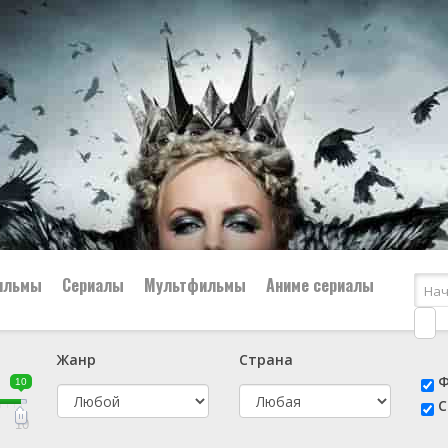
ильмы
Сериалы
Мультфильмы
Аниме сериалы
Жанр
Страна
е
📔 Биография
😎 Боевик
Ф
10
н
👨‍✈️ Военный
🕵️‍♂️ Детектив
С
й
📑 Документальный
😫 Драма
10