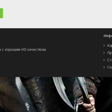
📖 История
🤪 Комедия
🎥 Короткометражка
🔪 Криминал
рама
🎼 Музыка
🧚‍♀️ Мультфильм
л
👨‍💼 Новости
🎒 Приключения
ьное тв
👨‍👩‍👧‍👦 Семейный
⚽ Спорт
у
🤯 Триллер
😱 Ужасы
Инф
астика
🤠 Фильм-нуар
🧝‍♂️ Фэнтези
Ка
ония
ы с хорошим HD качеством.
Пр
Ст
Гл