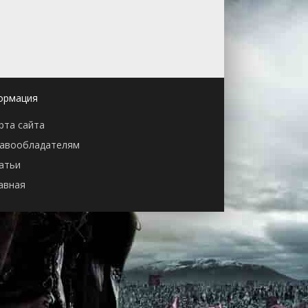
ормация
рта сайта
авообладателям
атьи
авная