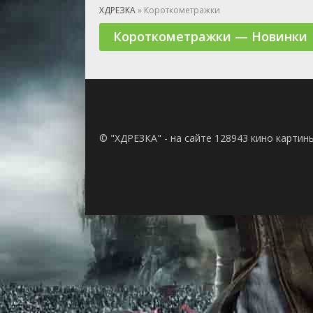
🎲 Игра
ХДРЕЗКА
» Короткометражки
🎙 Концерт
Короткометражки — Новинки
👫 Мелод
🕺 Мюзик
👨‍💻 Реал
🎤 Ток-шо
🧙‍♀️ Фант
🏅 Церем
© "ХДРЕЗКА" - на сайте 128943 кино картин