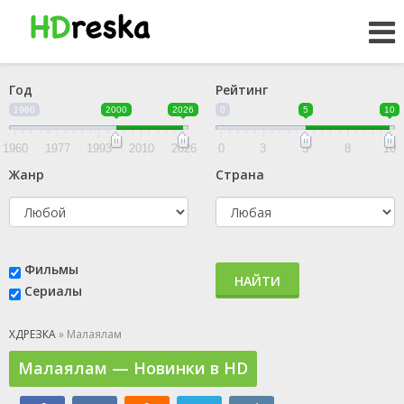
Год
Рейтинг
1960
2000
2026
0
5
10
1960
1977
1993
2010
2026
0
3
5
8
10
Жанр
Страна
Фильмы
НАЙТИ
Сериалы
ХДРЕЗКА
» Малаялам
Малаялам — Новинки в HD