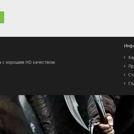
📖 История
🤪 Комедия
🎥 Короткометражка
🔪 Криминал
рама
🎼 Музыка
🧚‍♀️ Мультфильм
л
👨‍💼 Новости
🎒 Приключения
ьное тв
👨‍👩‍👧‍👦 Семейный
⚽ Спорт
у
🤯 Триллер
😱 Ужасы
Инф
астика
🤠 Фильм-нуар
🧝‍♂️ Фэнтези
ония
Ка
ы с хорошим HD качеством.
Пр
Ст
Гл