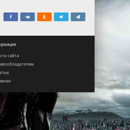
ормация
рта сайта
авообладателям
атьи
авная