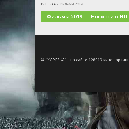
🎲 Игра
ХДРЕЗКА
» Фильмы 2019
🎙 Концерт
Фильмы 2019 — Новинки в HD
👫 Мелод
🕺 Мюзик
👨‍💻 Реал
🎤 Ток-шо
🧙‍♀️ Фант
🏅 Церем
© "ХДРЕЗКА" - на сайте 128919 кино картин