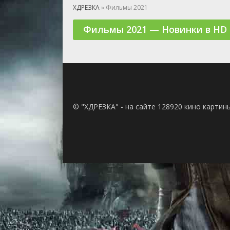
🎲 Игра
ХДРЕЗКА
» Фильмы 2021
🎙 Концерт
Фильмы 2021 — Новинки в HD
👫 Мелод
🕺 Мюзик
👨‍💻 Реал
🎤 Ток-шо
🧙‍♀️ Фант
🏅 Церем
© "ХДРЕЗКА" - на сайте 128920 кино картин