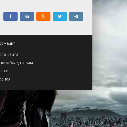
ормация
рта сайта
авообладателям
атьи
авная