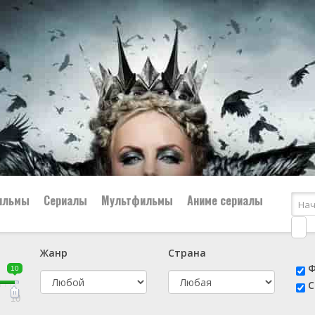
ильмы
Сериалы
Мультфильмы
Аниме сериалы
Жанр
Страна
е
📔 Биография
😎 Боевик
Ф
10
н
👨‍✈️ Военный
🕵️‍♂️ Детектив
С
й
📑 Документальный
😫 Драма
10