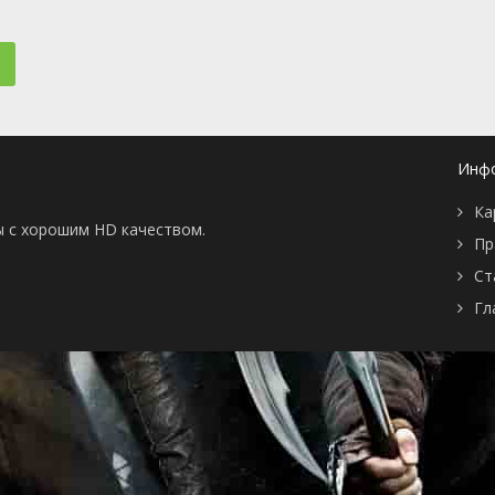
📖 История
🤪 Комедия
🎥 Короткометражка
🔪 Криминал
рама
🎼 Музыка
🧚‍♀️ Мультфильм
л
👨‍💼 Новости
🎒 Приключения
ьное тв
👨‍👩‍👧‍👦 Семейный
⚽ Спорт
у
🤯 Триллер
😱 Ужасы
Инф
астика
🤠 Фильм-нуар
🧝‍♂️ Фэнтези
ония
Ка
ы с хорошим HD качеством.
Пр
Ст
Гл