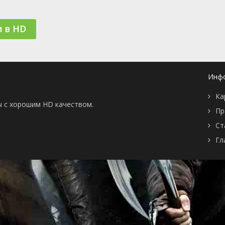
📖 История
🤪 Комедия
🎥 Короткометражка
🔪 Криминал
 в HD
рама
🎼 Музыка
🧚‍♀️ Мультфильм
л
👨‍💼 Новости
🎒 Приключения
ьное тв
👨‍👩‍👧‍👦 Семейный
⚽ Спорт
у
🤯 Триллер
😱 Ужасы
Инф
астика
🤠 Фильм-нуар
🧝‍♂️ Фэнтези
ония
Ка
ы с хорошим HD качеством.
Пр
Ст
Гл