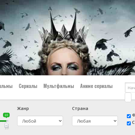
ильмы
Сериалы
Мультфильмы
Аниме сериалы
Жанр
Страна
е
📔 Биография
😎 Боевик
Ф
10
н
👨‍✈️ Военный
🕵️‍♂️ Детектив
С
й
📑 Документальный
😫 Драма
10