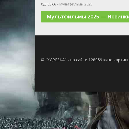
🎲 Игра
ХДРЕЗКА
» Мультфильмы 2025
🎙 Концерт
Мультфильмы 2025 — Новинки
👫 Мелод
🕺 Мюзик
👨‍💻 Реал
🎤 Ток-шо
🧙‍♀️ Фант
🏅 Церем
© "ХДРЕЗКА" - на сайте 128959 кино картин