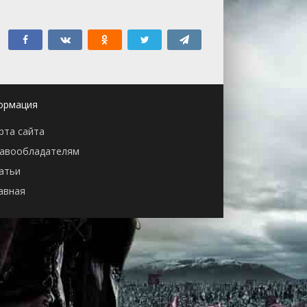
ормация
рта сайта
авообладателям
атьи
авная