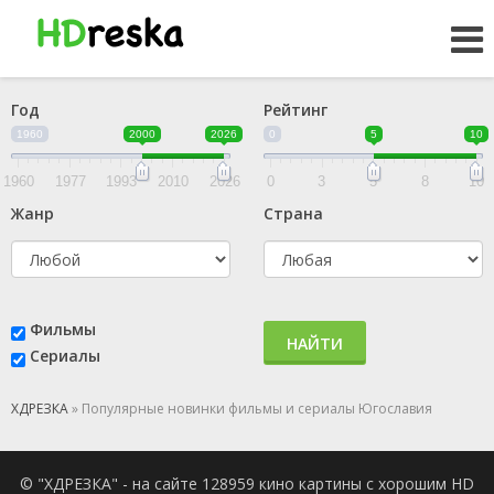
Год
Рейтинг
1960
2000
2026
0
5
10
1960
1977
1993
2010
2026
0
3
5
8
10
Жанр
Страна
Фильмы
НАЙТИ
Сериалы
ХДРЕЗКА
» Популярные новинки фильмы и сериалы Югославия
© "ХДРЕЗКА" - на сайте 128959 кино картины с хорошим HD