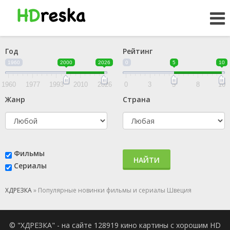
Год
Рейтинг
1960
2000
2026
0
5
10
1960
1977
1993
2010
2026
0
3
5
8
10
Жанр
Страна
Фильмы
НАЙТИ
Сериалы
ХДРЕЗКА
» Популярные новинки фильмы и сериалы Швеция
© "ХДРЕЗКА" - на сайте 128919 кино картины с хорошим HD