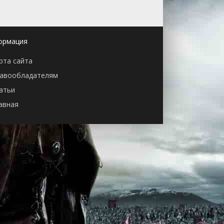
ормация
рта сайта
авообладателям
атьи
авная