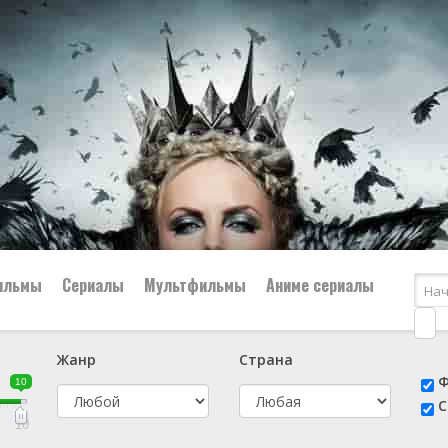
ильмы
Сериалы
Мультфильмы
Аниме сериалы
Жанр
Страна
е
📔 Биография
😎 Боевик
Ф
10
н
👨‍✈️ Военный
🕵️‍♂️ Детектив
С
й
📑 Документальный
😫 Драма
10