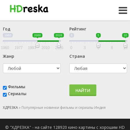
Год
Рейтинг
1960
2000
2026
0
5
10
1960
1977
1993
2010
2026
0
3
5
8
10
Жанр
Страна
Фильмы
НАЙТИ
Сериалы
ХДРЕЗКА
» Популярные новинки фильмы и сериалы Индия
© "ХДРЕЗКА" - на сайте 128920 кино картины с хорошим HD