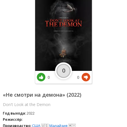
0
0
0
«Не смотри на демона» (2022)
Don't Look at the Demon
Год выхода:
2022
Режиссёр:
Производство:
США
🇺🇸
Малайзия
🇲🇾