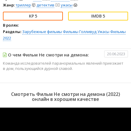
Жанр:
триллер
🤯
детектив
🕵️‍♂️
ужасы
😱
5
5
В ролях:
Разделы:
Зарубежные фильмы
Фильмы
Голливуд
Ужасы
Фильмы
2022
20.06.2023
О чем Фильм Не смотри на демона:
Команда исследователей паранормальных явлений приезжает
в дом, пользующийся дурной славой.
Смотреть Фильм Не смотри на демона (2022)
онлайн в хорошем качестве