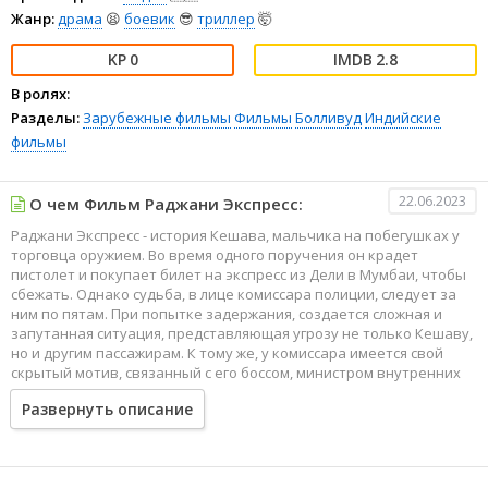
Жанр:
драма
😫
боевик
😎
триллер
🤯
0
2.8
В ролях:
Разделы:
Зарубежные фильмы
Фильмы
Болливуд
Индийские
фильмы
22.06.2023
О чем Фильм Раджани Экспресс:
Раджани Экспресс - история Кешава, мальчика на побегушках у
торговца оружием. Во время одного поручения он крадет
пистолет и покупает билет на экспресс из Дели в Мумбаи, чтобы
сбежать. Однако судьба, в лице комиссара полиции, следует за
ним по пятам. При попытке задержания, создается сложная и
запутанная ситуация, представляющая угрозу не только Кешаву,
но и другим пассажирам. К тому же, у комиссара имеется свой
скрытый мотив, связанный с его боссом, министром внутренних
дел, чьи родители также оказываются в этом поезде.
Развернуть описание
Оскорбленный и униженный Кешав реагирует, наставив на них
пистолет. Кажется, что он потерял тормоза и несется в ад. Сумеет
Кешав избежать ловушки?