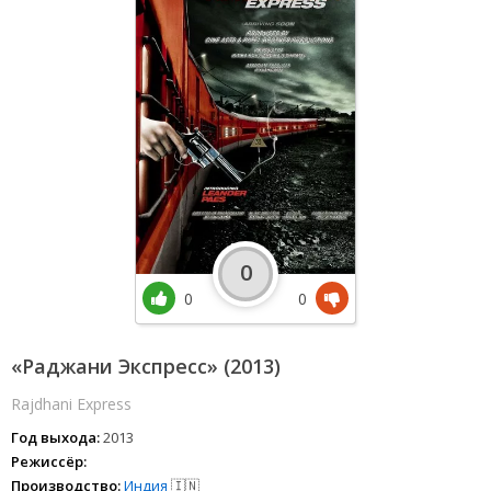
0
0
0
«Раджани Экспресс» (2013)
Rajdhani Express
Год выхода:
2013
Режиссёр:
Производство:
Индия
🇮🇳