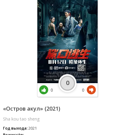
0
0
0
«Остров акул» (2021)
Sha kou tao sheng
Год выхода:
2021
Режиссёр: