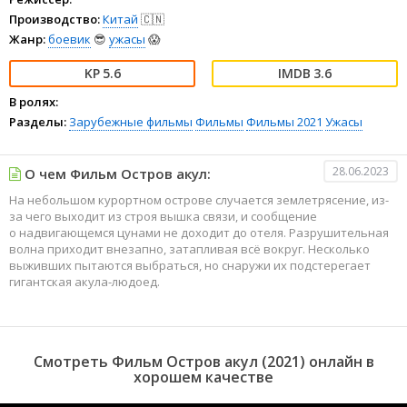
Производство:
Китай
🇨🇳
Жанр:
боевик
😎
ужасы
😱
5.6
3.6
В ролях:
Разделы:
Зарубежные фильмы
Фильмы
Фильмы 2021
Ужасы
28.06.2023
О чем Фильм Остров акул:
На небольшом курортном острове случается землетрясение, из-
за чего выходит из строя вышка связи, и сообщение
о надвигающемся цунами не доходит до отеля. Разрушительная
волна приходит внезапно, затапливая всё вокруг. Несколько
выживших пытаются выбраться, но снаружи их подстерегает
гигантская акула-людоед.
Смотреть Фильм Остров акул (2021) онлайн в
хорошем качестве