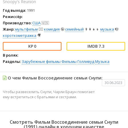
Snoopy's Reunion
Год выхода:
1991
Режиссёр:
Производство:
США
🇺🇸
Жанр:
мультфильм
🧚‍♀️
комедия
🤪
семейный
👨‍👩‍👧‍👦
музыка
🎼
короткометражка
🎥
0
7.3
В ролях:
Разделы:
Зарубежные фильмы
Фильмы
Голливуд
Музыка
О чем Фильм Воссоединение семьи Снупи:
30.06.2023
Чтобы развеселить Снупи, Чарли Браун помогает
ему встретиться с братьями и сестрами.
Смотреть Фильм Воссоединение семьи Снупи
(1991) онлайн в хорошем качестве