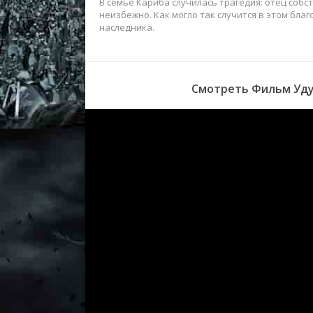
В семье Кариба случилась трагедия: отец соб
неизбежно. Как могло так случится в этом бла
наследника.
Смотреть Фильм Уду