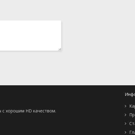
Инф
Ка
ы с хорошим HD качеством.
Пр
Ст
Гл