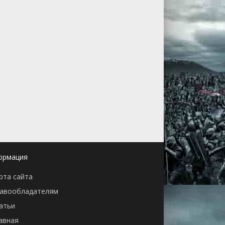
ормация
рта сайта
авообладателям
атьи
авная