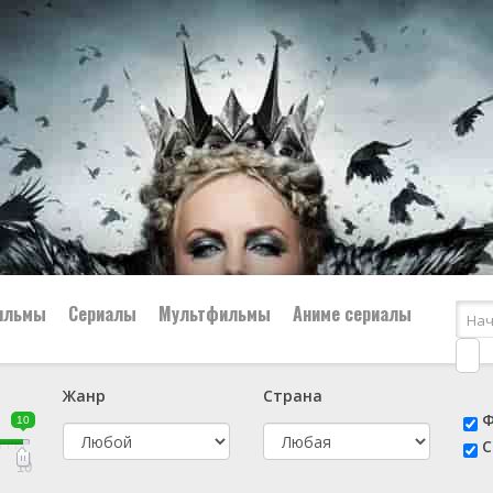
ильмы
Сериалы
Мультфильмы
Аниме сериалы
Жанр
Страна
е
📔 Биография
😎 Боевик
Ф
10
н
👨‍✈️ Военный
🕵️‍♂️ Детектив
С
й
📑 Документальный
😫 Драма
10