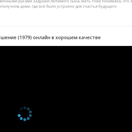
ственными руками задушил любимого сына, мать тоже понимала, что 
гополучном доме, где всё было устроено для счастья будущего
шение (1979) онлайн в хорошем качестве