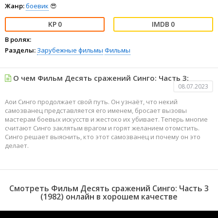
Жанр:
боевик
😎
0
0
В ролях:
Разделы:
Зарубежные фильмы
Фильмы
О чем Фильм Десять сражений Синго: Часть 3:
08.07.2023
Аои Синго продолжает свой путь. Он узнаёт, что некий
самозванец представляется его именем, бросает вызовы
мастерам боевых искусств и жестоко их убивает. Теперь многие
считают Синго заклятым врагом и горят желанием отомстить.
Синго решает выяснить, кто этот самозванец и почему он это
делает.
Смотреть Фильм Десять сражений Синго: Часть 3
(1982) онлайн в хорошем качестве