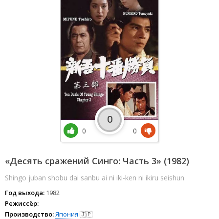
0
0
0
«Десять сражений Синго: Часть 3» (1982)
Shingo juban shobu dai sanbu ai ni iki-ken ni ikiru seishun
Год выхода:
1982
Режиссёр:
Производство:
Япония
🇯🇵