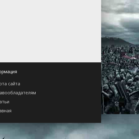
ормация
рта сайта
авообладателям
атьи
авная