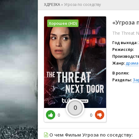
🎲 Игра
ХДРЕЗКА
»
Угроза по соседству
🎙 Концерт
👫 Мелод
«Угроза п
Хорошее (HD)
🕺 Мюзик
The Threat 
👨‍💻 Реал
🎤 Ток-шо
Год выхода:
🧙‍♀️ Фант
Режиссёр:
Производств
🏅 Церем
Жанр:
драма
В ролях:
Разделы:
За
0
0
0
О чем Фильм Угроза по соседству: