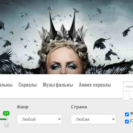
ильмы
Сериалы
Мультфильмы
Аниме сериалы
Жанр
Страна
е
📔 Биография
😎 Боевик
Ф
10
н
👨‍✈️ Военный
🕵️‍♂️ Детектив
С
й
📑 Документальный
😫 Драма
10