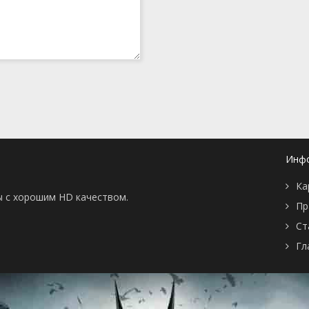
Инф
Ка
ы с хорошим HD качеством.
Пр
Ст
Гл