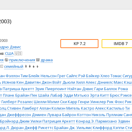
📖 История
🤪 Комедия
🎥 Короткометражка
🔪 Криминал
рама
🎼 Музыка
🧚‍♀️ Мультфильм
2003)
л
👨‍💼 Новости
🎒 Приключения
ьное тв
👨‍👩‍👧‍👦 Семейный
⚽ Спорт
у
🤯 Триллер
😱 Ужасы
2003
7.2
7
астика
🤠 Фильм-нуар
🧝‍♂️ Фэнтези
ндрю Дэвис
о:
США
🇺🇸
ония
ия
🤪
приключения
🎒
драма
️‍♂️
семейный
👨‍👩‍👧‍👦
ан Фэллон
Тим Блейк Нельсон
Грег Сайпс
Рэй Бэйкер
Хлео Томас
Сигу
ь Исянов
Кен Давитян
Джон Войт
Дьюли Хилл
Алекс Дэниелс
Макс Кэш
а
Патриша Аркетт
Эрик Пиерпоинт
Нэйтан Дэвис
Гари Баллок
Рома
т Планк
Брайан Пек
Шайа ЛаБаф
Эдди Мэтьюз
Эрта Китт
Брюс Рэмсе
т
Гилберт Розалес
Шелли Мэлил
Ски Карр
Генри Уинклер
Рик Фокс
Рик
олц
Стивен Ламберт
Аллан Колмэн
Мигель Кастро
Алекс Кастильо
Ти
дан Джеффресон
Дэмиен Лувара
Байрон Коттон
Николь Пуллиам
Сан
 Брэйнэрд
Джим Уилки
Патриция Аркетт
Конрад Э. Пармизано
Эдвин
рд Л. Дюран
Джефф Рикеттс
Брайан Дж. Уильямс
Клиффорд Хэппи
Ст