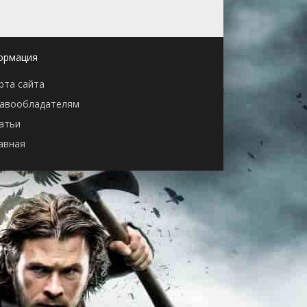
ормация
рта сайта
авообладателям
атьи
авная