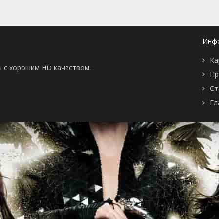
Инф
Ка
ы с хорошим HD качеством.
Пр
Ст
Гл