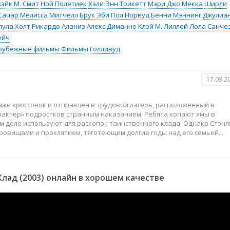
эйк М. Смит
Ной Полетиек
Хэли Энн Трикетт
Мэри Джо Мекка
Ширли
Сачар
Мелисса Митчелл
Брук Эби
Пол Норвуд
Бенни Мэннинг
Джулиа
лула Холт
Рикардо Аланиз
Алекс Диманно
Клэй М. Лиллей
Лола Санче
ейч
рубежные фильмы
Фильмы
Голливуд
17.03.2
же кроссовок и отправлен в трудовой лагерь, расположенный в
рактер» подростков странным наказанием. Ребята копают ямы в
ом деле используют для раскопок таинственного клада. Однако Стэнл
ровищами и проклятием, тяготеющим долгие годы над его семьей...
лад (2003) онлайн в хорошем качестве