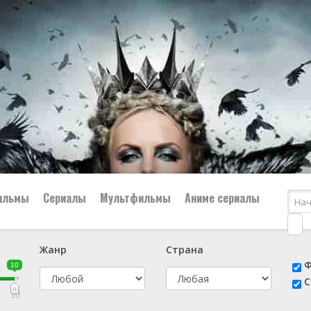
ильмы
Сериалы
Мультфильмы
Аниме сериалы
Жанр
Страна
е
📔 Биография
😎 Боевик
Ф
10
н
👨‍✈️ Военный
🕵️‍♂️ Детектив
С
й
📑 Документальный
😫 Драма
10