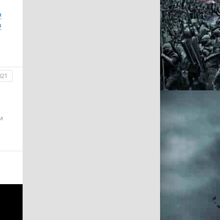
н
з
021
и