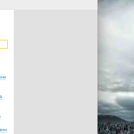
рни
й
я
ивен