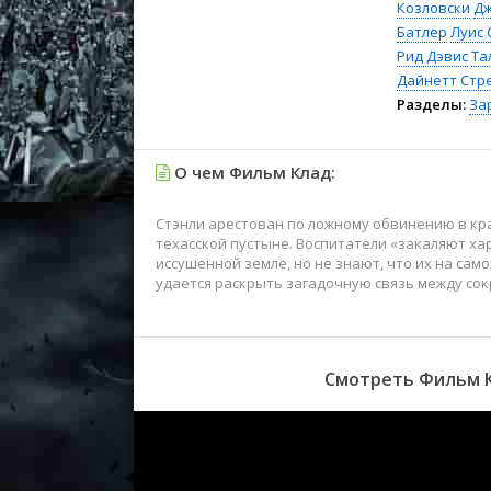
Козловски
Дж
Батлер
Луис 
Рид Дэвис
Та
Дайнетт Стр
Разделы:
За
О чем Фильм Клад:
Стэнли арестован по ложному обвинению в кра
техасской пустыне. Воспитатели «закаляют ха
иссушенной земле, но не знают, что их на сам
удается раскрыть загадочную связь между сок
Смотреть Фильм К