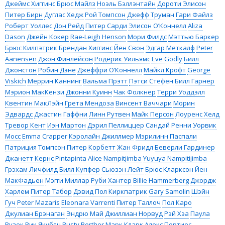
Джеймс Хиггинс
Брюс Майлз
Ноэль Бэллэнтайн
Дороти Элисон
Питер Бирн
Дуглас Хедж
Рой Томпсон
Джефф Труман
Гари Файлз
Роберт Уоллес
Дон Рейд
Питер Сарди
Элисон О’Коннелл
Aliza
Dason
Джейн Кокер
Rae-Leigh Henson
Мори Филдс
Мэттью Баркер
Брюс Килпэтрик
Брендан Хиггинс
Йен Свон
Эдгар Меткалф
Peter
Aanensen
Джон Финлейсон
Родерик Уильямс
Eve Godly
Билл
Джонстон
Робин Дэне
Джеффри О’Коннелл
Майкл Крофт
George
Viskich
Меррин Каннинг
Вальма Прэтт
Пэтси Стефен
Билл Гарнер
Мэрион МакКензи
Джонни Куинн
Чак Фолкнер
Терри Уоддэлл
Квентин МакЛэйн
Грета Мендоза
Винсент Ваччари
Морин
Эдвардс
Джастин Гаффни
Линн Рутвен
Майк Персон
Лоуренс Хелд
Тревор Кент
Иэн Мартон
Дэрил Пеллиццер
Сандай Ренни
Уорвик
Мосс
Emma Crapper
Кэролайн Джиллмер
Мэрилинн Паспали
Патриция Томпсон
Питер Корбетт
Жан Фридл
Беверли Гардинер
Джанетт Кернс
Pintapinta
Alice Nampitjimba
Yuyuya Nampitijimba
Грэхам Личфилд
Билл Купфер
Сьюзэн Лейт
Брюс Кларксон
Йен
МакФадьен
Мэгги Миллар
Руби Хантер
Billie Hammerberg
Джордж
Харлем
Питер Табор
Дэвид Пол Киркпатрик
Gary Samolin
Шэйн
Гуч
Peter Mazaris
Eleonara Varrenti
Питер Таллоч
Пол Каро
Джулиан Брэнаган
Эндрю Май
Джиллиан Норвуд
Рэй Хэа
Паула
Рузек
Рик Якубян
Rusty Berther
Марк Кларк
Алекс Портиес