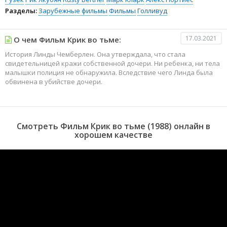
Разделы:
Зарубежные фильмы
Фильмы
Голливуд
17.03.2021
О чем Фильм Крик во тьме:
История Линды Чемберлен. Она утверждала, что стала
свидетельницей кражи собственной дочери. Ни ребенка, ни тела
малышки полиция не обнаружила. Вследствие чего Линда была
обвинена в убийстве дочери.
Смотреть Фильм Крик во тьме (1988) онлайн в
хорошем качестве