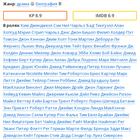
Жанр:
драма
😫
биография
📔
6.9
6.9
В ролях:
Ким Джинджелл
Сэм Нил
Чарльз ’Бад’ Тингуэлл
Алан
Хопгуд
Мэрил Стрип
Чарльз Дэнс
Джон Бишоп
Филип Холдер
Пэт
Томсон
Джон Хэннан
Джим Холт
Тони Мартин
Деборра-Ли
Фёрнесс
Льюис Фиц-Джералд
Ник Тейт
Брюс Венаблс
Фрэнки Дж.
Холден
Деннис Миллер
Джон Ховард
Эббе Холмс
Боб Бэйнс
Дэвид
Хофлин
Берт Купер
Джон Аллан
Дебра Лоуренс
Марк Митчелл
Дон
Бриджес
Дорис Юнэйн
Дэвид Рэйвенсвуд
Питер Хоскин
Лучано
Катеначчи
Nicolette Minster
Тим Робертсон
Брюс Картер
Марк
Литтл
Джеймс Тейлор
Гленн Роббинс
Дэвид Брэдшоу
Билл
МакКласки
Винсент Джил
Мервин Дрэйк
Джон Ларкинг
Джон
Хейвуд
Кевин Майлз
Джереми Кьюли
Дэйл Ривз
Джейсон Ризон
Майкл Веттер
Кэйн Бартон
Трент Робертс
Лорен Шеперд
Бетани
Энн Прикетт
Роберт Ратти
Джеймс Кондон
Линда МакКончи
Дэвид Уилсон
Сэлли Купер
Рон Фальк
Тим Белл
Брайан Джеймс
Нил Фицпэтрик
Бет Чайлд
Джеймс Райт
Marijke Haakman
Рег
Эванс
Питер Флетт
Рег Горман
Марти Филдс
Бренда Эдди
Макс
Дэвидсон
Кейт Горман
Стив Додд
Сэнди Гор
Луиз Сиверсен