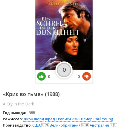
0
0
0
«Крик во тьме» (1988)
A Cry in the Dark
Год выхода:
1988
Режиссёр:
Джон Форд
Фред Скеписи
Иэн Гилмор
Paul Young
Производство:
США
🇺🇸
Великобритания
🇬🇧
Австралия
🇦🇺