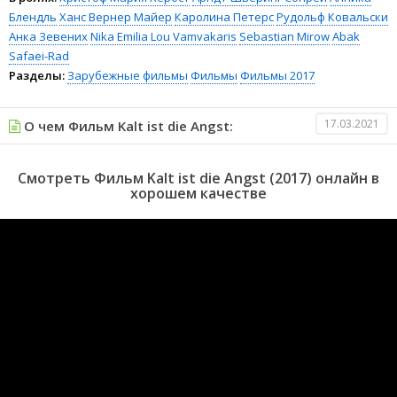
Блендль
Ханс Вернер Майер
Каролина Петерс
Рудольф Ковальски
Анка Зевених
Nika Emilia Lou Vamvakaris
Sebastian Mirow
Abak
Safaei-Rad
Разделы:
Зарубежные фильмы
Фильмы
Фильмы 2017
17.03.2021
О чем Фильм Kalt ist die Angst:
Смотреть Фильм Kalt ist die Angst (2017) онлайн в
хорошем качестве