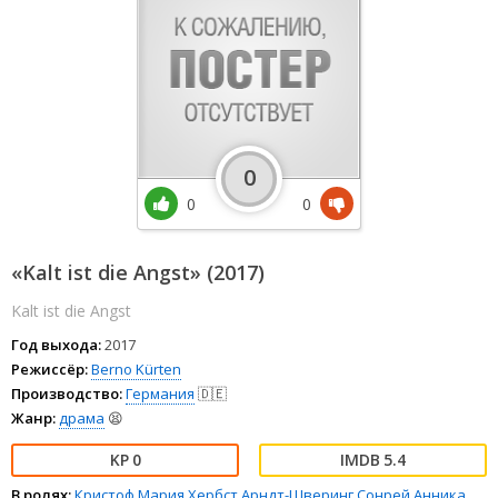
0
0
0
«Kalt ist die Angst» (2017)
Kalt ist die Angst
Год выхода:
2017
Режиссёр:
Berno Kürten
Производство:
Германия
🇩🇪
Жанр:
драма
😫
0
5.4
В ролях:
Кристоф Мария Хербст
Арндт-Шверинг Сонрей
Анника