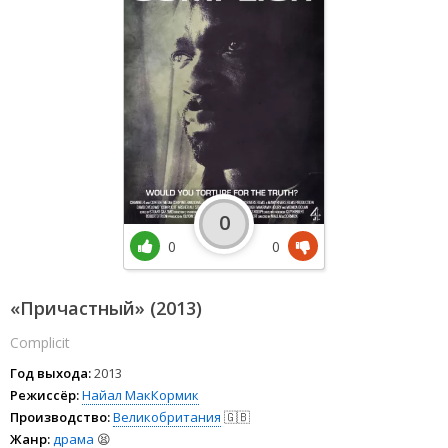
0
0
0
«Причастный» (2013)
Complicit
Год выхода:
2013
Режиссёр:
Найал МакКормик
Производство:
Великобритания
🇬🇧
Жанр:
драма
😫