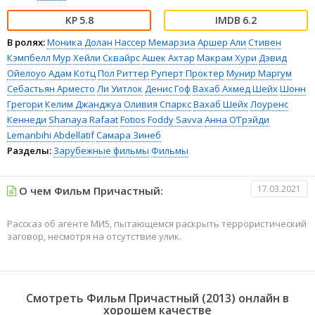
5.8
6.2
В ролях:
Моника Долан
Нассер Мемарзиа
Аршер Али
Стивен
Кэмпбелл Мур
Хейли Сквайрс
Ашек Ахтар
Макрам Хури
Дэвид
Ойелоуо
Адам Котц
Пол Риттер
Руперт Проктер
Мунир Маргум
Себастьян Арместо
Ли Уитлок
Денис Гоф
Вахаб Ахмед Шейх
Шонн
Грегори
Келим Джанджуа
Оливия Спаркс
Вахаб Шейх
Лоуренс
Кеннеди
Shanaya Rafaat
Fotios Foddy Savva
Анна О’Грэйди
Lemanbihi Abdellatif
Самара Зинеб
Разделы:
Зарубежные фильмы
Фильмы
17.03.2021
О чем Фильм Причастный:
Рассказ об агенте МИ5, пытающемся раскрыть террористический
заговор, несмотря на отсутствие улик.
Смотреть Фильм Причастный (2013) онлайн в
хорошем качестве