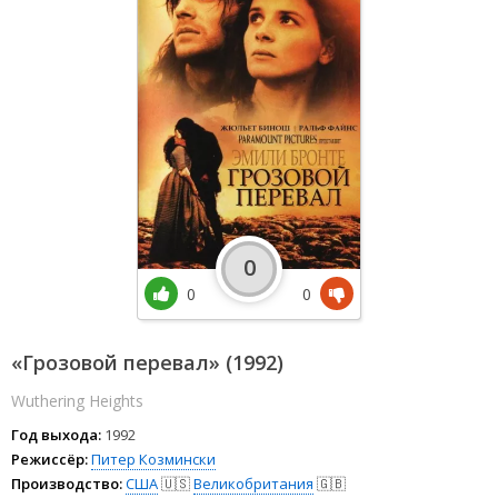
0
0
0
«Грозовой перевал» (1992)
Wuthering Heights
Год выхода:
1992
Режиссёр:
Питер Козмински
Производство:
США
🇺🇸
Великобритания
🇬🇧