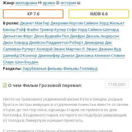
Жанр:
мелодрама
👫
драма
😫
история
📖
7.6
6.6
В ролях:
Джанет МакТир
Джереми Нортэм
Саймон Уорд
Жюльет
Бинош
Рэйф Файнс
Тревор Купер
Софи Уорд
Саймон Шепард
Джонатан Фёрт
Джон Вудвайн
Пол Джефри
Джоэль Андерсон
Джон Ховард
Джейсон Риддингтон
Роберт Демеджер
Дик
Салливан
Руперт Холидэй-Эванс
Мартин Л. Эванс
Джанин Вуд
Шинейд О’Коннор
Дженнифер Дэниэл
Джессика Хеннелл
Стивен
Сларк
Шон Боуден
Разделы:
Зарубежные фильмы
Фильмы
Голливуд
17.03.2021
О чем Фильм Грозовой перевал:
Ничто не тревожило уединенной жизни Кэти и Хиндли, родных
брата и сестры живущих в отдаленном поместье вместе со своим
отцом, до тех пор пока, однажды старик не привел в их дом
Хитклифа, бездомного парня, которого он подобрал умирающим
от голода в Ливерпуле и решил приютить.
С этого момента страсти на «Грозовом перевале» начали