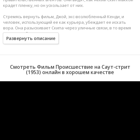
крадет пленку, но он ускользает от них.
Стремясь вернуть фильм, Джой, экс-возлюбленный Кенди, и
человек, использующий ее как курьера, убеждает ее искать
вора. Она разыскивает Скипа через уличные связи, в то время
как полицейские находят его вскоре после кражи.
Развернуть описание
Смотреть Фильм Происшествие на Саут-стрит
(1953) онлайн в хорошем качестве