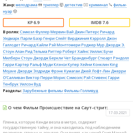
Жанр:
мелодрама
👫
триллер
🤯
детектив
🕵️‍♂️
криминал
🔪
фильм-
нуар
🤠
6.9
7.6
В ролях:
Сэмюэл Фуллер
Мервин Вай
Джин Питерс
Ричард
Уидмарк
Парли Баэр
Генри Слейт
Вирджиния Кэрролл
Джон
Галлодет
Ричард Кайли
Рэй Монтгомери
Роджер Мур
Джордж Э.
Стоун
Алан Рид
Тельма Риттер
Роберт Хайнс
Уиллис Бучи
Милберн Стоун
Джордж Беркли
Чет Бранденбург
Стюарт Рэндолл
Гарри Картер
Ральф Муди
Клэнси Купер
Хейни Конклин
King
Mojave
Джордж Элдридж
Фрэнк Кумагаи
Джей Лофт-Лин
Джерри
О’Салливан
Виктор Перри
Морис Сэмюэлс
Рэй Стивенс
Гарри
Тенбрук
Уилсон Вуд
Разделы:
Зарубежные фильмы
Фильмы
Голливуд
О чем Фильм Происшествие на Саут-стрит:
17.03.2021
Пленка, которую Кенди везла в метро, содержит
государственную тайну, и она находилась под наблюдением
правительственных агентов. Они видят, как некий Скип Маккой