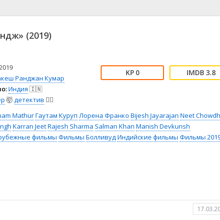
📖 История
🤪 Комедия
🎥 Короткометражка
🔪 Криминал
рама
🎼 Музыка
🧚‍♀️ Мультфильм
ндж» (2019)
л
👨‍💼 Новости
🎒 Приключения
ьное тв
👨‍👩‍👧‍👦 Семейный
⚽ Спорт
у
🤯 Триллер
😱 Ужасы
2019
0
3.8
астика
🤠 Фильм-нуар
🧝‍♂️ Фэнтези
акеш Ранджан Кумар
о:
Индия
🇮🇳
ония
ер
🤯
детектив
🕵️‍♂️
nam Mathur
Гаутам Куруп
Лорена Франко
Bijesh Jayarajan
Neet Chowdh
ingh
Karran Jeet
Rajesh Sharma
Salman Khan
Manish Devkunsh
рубежные фильмы
Фильмы
Болливуд
Индийские фильмы
Фильмы 201
17.03.2