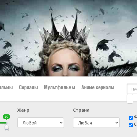
ильмы
Сериалы
Мультфильмы
Аниме сериалы
Жанр
Страна
е
📔 Биография
😎 Боевик
Ф
10
н
👨‍✈️ Военный
🕵️‍♂️ Детектив
С
й
📑 Документальный
😫 Драма
10