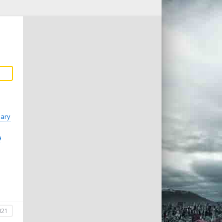
ary
9
021