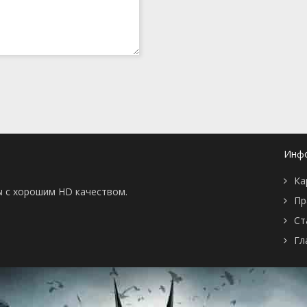
Инф
Ка
ы с хорошим HD качеством.
Пр
Ст
Гл