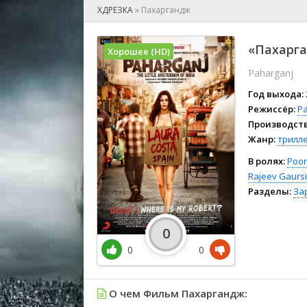
🎲 Игра
ХДРЕЗКА
»
Пахаргандж
🎙 Концерт
👫 Мелод
«Пахарга
Хорошее (HD)
🕺 Мюзик
Paharganj
👨‍💻 Реал
🎤 Ток-шо
Год выхода:
🧙‍♀️ Фант
Режиссёр:
Р
Производств
🏅 Церем
Жанр:
трилл
В ролях:
Poo
Rajeev Gaurs
Разделы:
За
0
0
0
О чем Фильм Пахаргандж: