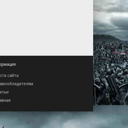
ормация
рта сайта
авообладателям
атьи
авная