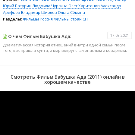
Юрий Батурин
Людмила Чурсина
Олег Харитонов
Александр
Арефьев
Владимир Ширяев
Ольга Сёмина
Разделы:
Фильмы
Россия
Фильмы стран СНГ
17.03.2021
О чем Фильм Бабушка Ада:
Драматическая история отношений внутри одной семьи после
того, как пришла хунта, и мир вокруг стал опасным и коварным.
Смотреть Фильм Бабушка Ада (2011) онлайн в
хорошем качестве