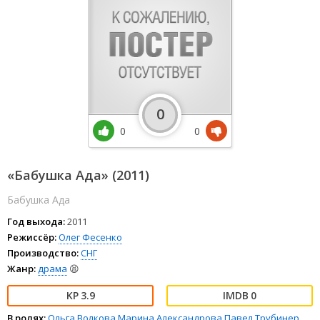
0
0
0
«Бабушка Ада» (2011)
Бабушка Ада
Год выхода:
2011
Режиссёр:
Олег Фесенко
Производство:
СНГ
Жанр:
драма
😫
3.9
0
В ролях:
Ольга Волкова
Марина Александрова
Павел Трубинер