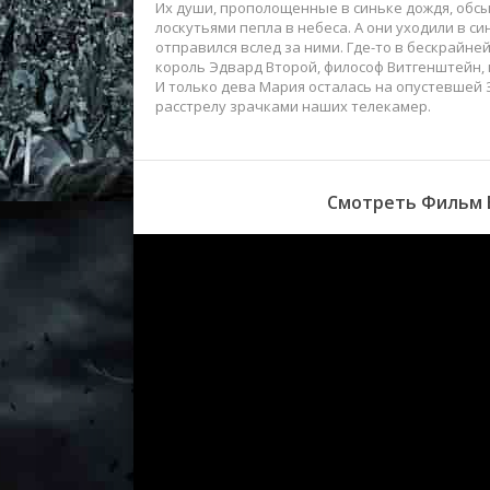
Их души, прополощенные в синьке дождя, обсых
лоскутьями пепла в небеса. А они уходили в си
отправился вслед за ними. Где-то в бескрайне
король Эдвард Второй, философ Витгенштейн, 
И только дева Мария осталась на опустевшей 
расстрелу зрачками наших телекамер.
Смотреть Фильм Б