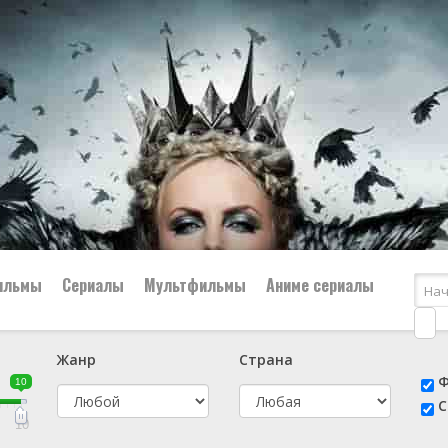
ильмы
Сериалы
Мультфильмы
Аниме сериалы
Жанр
Страна
е
📔 Биография
😎 Боевик
Ф
10
н
👨‍✈️ Военный
🕵️‍♂️ Детектив
С
й
📑 Документальный
😫 Драма
10