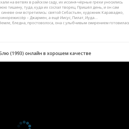
али на ветвях в райском саду, их иссиня-чёрные грехи уносились
нюю тишину, туда, куда их сослал творец. Пришёл день, и он сам
й синеве они встретились: святой Себастьян, художник Караваджо,
кинорежиссёр – Джармен, а ещё Иисус, Пилат, Иуда…
Земле, бледна, простоволоса, она с улыбчивым смирением готовилас
лю (1993) онлайн в хорошем качестве