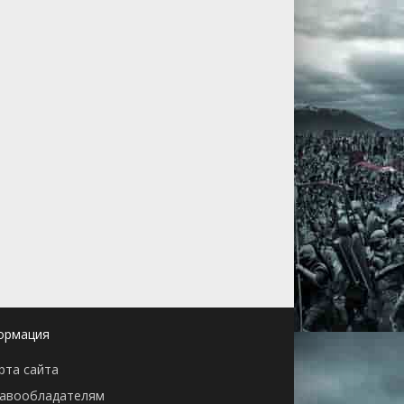
ормация
рта сайта
авообладателям