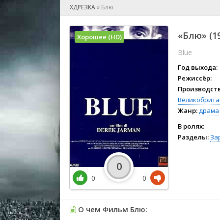
🎲 Игра
ХДРЕЗКА
»
Блю
🎙 Концерт
👫 Мелод
«Блю» (1
Хорошее (HD)
🕺 Мюзик
Blue
👨‍💻 Реал
🎤 Ток-шо
Год выхода:
🧙‍♀️ Фант
Режиссёр:
Производств
🏅 Церем
Великобрита
Жанр:
драма
В ролях:
Разделы:
За
0
0
0
О чем Фильм Блю: