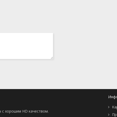
Инф
Ка
ы с хорошим HD качеством.
Пр