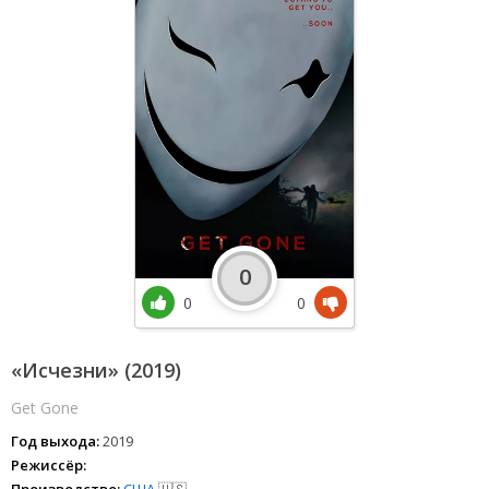
0
0
0
«Исчезни» (2019)
Get Gone
Год выхода:
2019
Режиссёр:
Производство:
США
🇺🇸