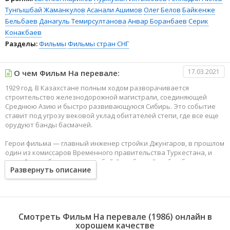
Тунгышбай Жаманкулов
Асанали Ашимов
Олег Белов
Байкенже
Бельбаев
Данагуль Темирсултанова
Анвар Боранбаев
Серик
Конакбаев
Разделы:
Фильмы
Фильмы стран СНГ
17.03.2021
О чем Фильм На перевале:
1929 год. В Казахстане полным ходом разворачивается
строительство железнодорожной магистрали, соединяющей
Среднюю Азию и быстро развивающуюся Сибирь. Это событие
ставит под угрозу вековой уклад обитателей степи, где все еще
орудуют банды басмачей.
Герои фильма — главный инженер стройки Джунгаров, в прошлом
один из комиссаров Временного правительства Туркестана, и
старейшина большого рода, бай Сарыбура. Судьба обоих
Развернуть описание
складывается драматично, оба, каждый по-своему,
заинтересованы в скорейшем завершении Турксиба.
Смотреть Фильм На перевале (1986) онлайн в
хорошем качестве