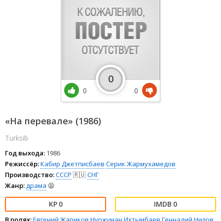
0
0
0
«На перевале» (1986)
Turksib
Год выхода:
1986
Режиссёр:
Кабир Джетписбаев
Серик Жармухамедов
Производство:
СССР
🇷🇺
СНГ
Жанр:
драма
😫
0
0
В ролях:
Евгений Жариков
Нуржуман Ихтымбаев
Геннадий Нилов