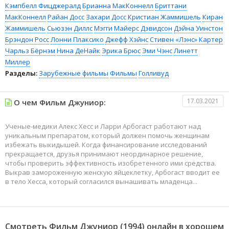
Кэмпбелл Фицджералд
Брианна МакКоннелл
Бриттани
МакКоннелл
Райан Досс
Захари Досс
Кристиан Жаммишель
Киран
Жаммишель
Сьюзэн Диллс
Мэгги Майерс Дэвидсон
Дэйна Уинстон
Брэндон Росс
Лонни Плаксико
Джефф Хэйнс
Стивен «Лэнс» Картер
Чарльз Бёрнэм
Нина ДеНайк
Эрика Брюс
Эми Чэнс
Линетт
Миллер
Разделы:
Зарубежные фильмы
Фильмы
Голливуд
17.03.2021
О чем Фильм Джуниор:
Ученые-медики Алекс Хесс и Ларри Арбогаст работают над
уникальным препаратом, который должен помочь женщинам
избежать выкидышей. Когда финансирование исследований
прекращается, друзья принимают неординарное решение,
чтобы проверить эффективность изобретенного ими средства.
Выкрав замороженную женскую яйцеклетку, Арбогаст вводит ее
в тело Хесса, который согласился вынашивать младенца...
Смотреть Фильм Джуниор (1994) онлайн в хорошем