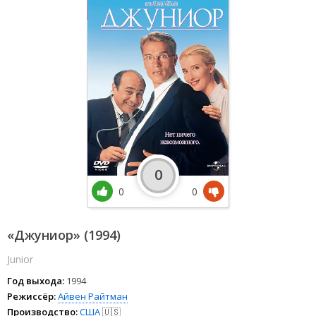
0
0
0
«Джуниор» (1994)
Junior
Год выхода:
1994
Режиссёр:
Айвен Райтман
Производство:
США
🇺🇸