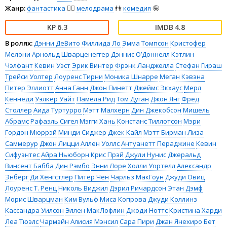
Жанр:
фантастика
🧙‍♀️
мелодрама
👫
комедия
🤪
6.3
4.8
В ролях:
Дэнни ДеВито
Филлида Ло
Эмма Томпсон
Кристофер
Мелони
Арнольд Шварценеггер
Дэннис О’Доннелл
Кэтлин
Чэлфант
Кевин Уэст
Эрик Винтер
Фрэнк Ланджелла
Стефан Гираш
Трейси Уолтер
Лоуренс Тирни
Моника Шнарре
Меган Кэвэна
Питер Эллиотт
Анна Ганн
Джон Пинетт
Джеймс Экхаус
Мерл
Кеннеди
Уэлкер Уайт
Памела Рид
Том Дуган
Джон Янг
Фред
Столлер
Аида Туртурро
Мэтт Малхерн
Дин Джекобсон
Мишель
Абрамс
Рафаэль Сигел
Мэгги Хань
Констанс Тиллотсон
Мэри
Гордон Мюррэй
Минди Сиджер
Джек Кайл
Мэтт Бирман
Лиза
Саммерур
Джон Лицци
Аллен Уоллс
Антуанетт Пераджине
Кевин
Сифуэнтес
Айра Ньюборн
Крис Прэй
Джули Нунис
Джеральд
Винсент
Бабба Дин Рэмбо
Энни Лоре
Холли Уортелл
Александр
Энберг
Ди Хенгстлер
Питер Чен
Чарльз МакГоун
Джуди Овиц
Лоуренс Т. Ренц
Николь Виджил
Дэрил Ричардсон
Этан Дэмф
Морис Шварцман
Ким Вульф
Миса Копрова
Джуди Коллинз
Кассандра Уилсон
Эллен МакЛофлин
Джоди Ноттс
Кристина Харди
Леа Тюэлс
Чармэйн Алисия Мэнсил
Сара Пири
Джан Янехиро
Бет