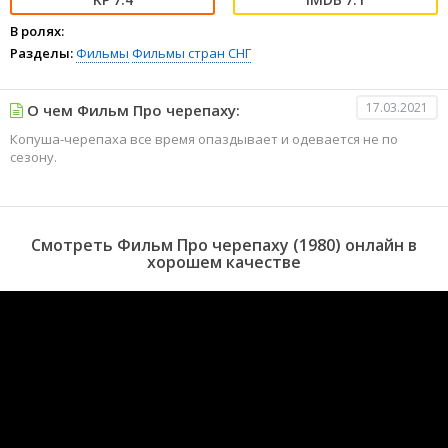
В ролях:
Разделы:
Фильмы
Фильмы стран СНГ
17.03.2021
О чем Фильм Про черепаху:
Копуша-черепаха все время опаздывает и одевается не по
сезону.
Смотреть Фильм Про черепаху (1980) онлайн в
хорошем качестве