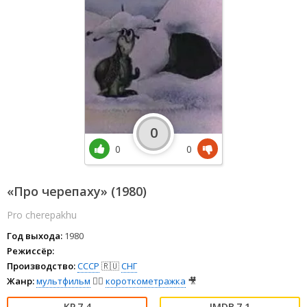
0
0
0
«Про черепаху» (1980)
Pro cherepakhu
Год выхода:
1980
Режиссёр:
Производство:
СССР
🇷🇺
СНГ
Жанр:
мультфильм
🧚‍♀️
короткометражка
🎥
7.4
7.1