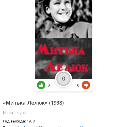
0
0
0
«Митька Лелюк» (1938)
Mitka Lelyuk
Год выхода:
1938