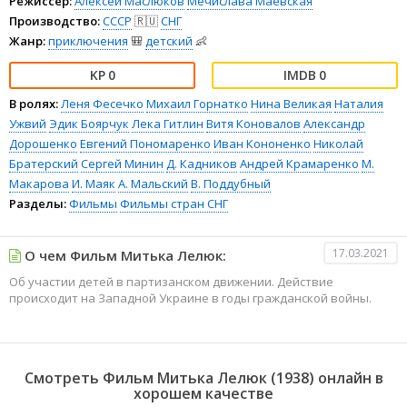
Режиссёр:
Алексей Маслюков
Мечислава Маевская
Производство:
СССР
🇷🇺
СНГ
Жанр:
приключения
🎒
детский
👶
0
0
В ролях:
Леня Фесечко
Михаил Горнатко
Нина Великая
Наталия
Ужвий
Эдик Боярчук
Лека Гитлин
Витя Коновалов
Александр
Дорошенко
Евгений Пономаренко
Иван Кононенко
Николай
Братерский
Сергей Минин
Д. Кадников
Андрей Крамаренко
М.
Макарова
И. Маяк
А. Мальский
В. Поддубный
Разделы:
Фильмы
Фильмы стран СНГ
17.03.2021
О чем Фильм Митька Лелюк:
Об участии детей в партизанском движении. Действие
происходит на Западной Украине в годы гражданской войны.
Смотреть Фильм Митька Лелюк (1938) онлайн в
хорошем качестве