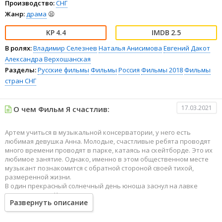
Производство:
СНГ
Жанр:
драма
😫
4.4
2.5
В ролях:
Владимир Селезнев
Наталья Анисимова
Евгений Дакот
Александра Верхошанская
Разделы:
Русские фильмы
Фильмы
Россия
Фильмы 2018
Фильмы
стран СНГ
17.03.2021
О чем Фильм Я счастлив:
Артем учиться в музыкальной консерватории, у него есть
любимая девушка Анна. Молодые, счастливые ребята проводят
много времени проводят в парке, катаясь на скейтборде. Это их
любимое занятие. Однако, именно в этом общественном месте
музыкант познакомится с обратной стороной своей тихой,
размеренной жизни.
В один прекрасный солнечный день юноша заснул на лавке
прямо в парке. Когда он открыл глаза, то увидел симпатичную
Развернуть описание
молодую девушку. Она ласково его поприветствовала. Девушка
представилась Елизаветой. Она оказалась абсолютно без
комплексов и каких-то сложных принципов в отношениях. Лиза