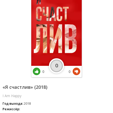
0
0
0
«Я счастлив» (2018)
I Am Happy
Год выхода:
2018
Режиссёр: