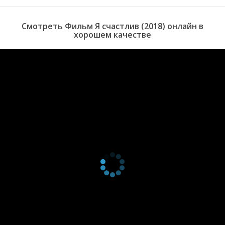
познакомила Артема со своим братом Захаром. Троица пустилась
в мир тусовок и развлечений, где нет места скромности и
Смотреть Фильм Я счастлив (2018) онлайн в
порядочности. Пианист оказался в замкнутом круге. Он слишком
хорошем качестве
поздно осознал, что возможно уже навсегда потерял Аню.