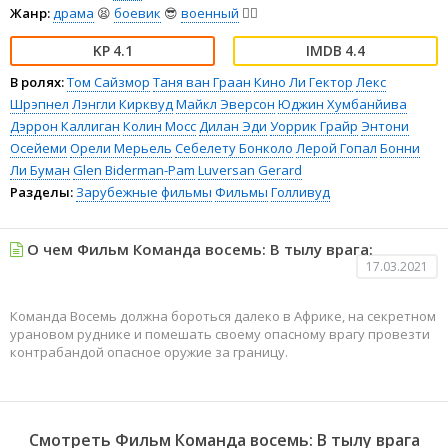
Жанр:
драма
😫
боевик
😎
военный
👨‍✈️
4.1
4.4
В ролях:
Том Сайзмор
Таня ван Граан
Кино Ли Гектор
Лекс
Шрэпнел
Лэнгли Кирквуд
Майкл Эверсон
Юджин Хумбанйива
Дэррон Каллиган
Колин Мосс
Дилан Эди
Уоррик Грайр
Энтони
Осейеми
Орели Мерьель
Себелету Бонколо
Лерой Гопал
Бонни
Ли Буман
Glen Biderman-Pam
Luversan Gerard
Разделы:
Зарубежные фильмы
Фильмы
Голливуд
О чем Фильм Команда восемь: В тылу врага:
17.03.2021
Команда Восемь должна бороться далеко в Африке, на секретном
урановом руднике и помешать своему опасному врагу провезти
контрабандой опасное оружие за границу.
Смотреть Фильм Команда восемь: В тылу врага