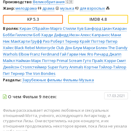
Производство:
Великобритания
🇬🇧
Жанр:
мелодрама
👫
драма
😫
музыка
🎼
для взрослых
💑
5.3
4.8
В ролях:
Киран О’Брайэн
Марго Стилли
Хув Банфорд
Циан Киаран
Бобби Гиллеспи
Боб Харди
Дафидд Июэн
Алекс Капранос
Мани
Ник МакКарти
Груфф Риз
Роберт Тернер
Крэйг Поттер
Питер
Хэйес
Black Rebel Motorcycle Club
Дон Блум
Марси Болен
The Dandy
Warhols
Elbow
Franz Ferdinand
Гай Гарви
Ник Яго
Ричард Джапп
Майкл Найман
Марк Поттер
Primal Scream
Гуто Прайс
Кэрри Смит
Джейсон Столлстеймер
Super Furry Animals
Кортни Тэйлор-Тэйлор
Пит Тернер
The Von Bondies
Разделы:
Зарубежные фильмы
Фильмы
Музыка
17.03.2021
О чем Фильм 9 песен:
Фильм рассказывает историю любовных и сексуальных
отношений Мэтта, учёного, исследующего Антарктиду, и
студентки Лизы. Они встретились на рок-концерте, и их
отношения продолжались некоторое время, пока Лиза не уехала