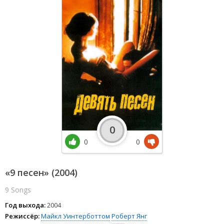
0
0
0
«9 песен» (2004)
9 Songs
Год выхода:
2004
Режиссёр:
Майкл Уинтерботтом
Роберт Янг