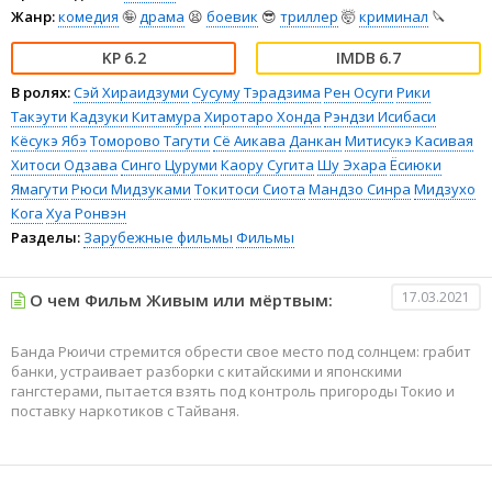
Жанр:
комедия
🤪
драма
😫
боевик
😎
триллер
🤯
криминал
🔪
6.2
6.7
В ролях:
Сэй Хираидзуми
Сусуму Тэрадзима
Рен Осуги
Рики
Такэути
Кадзуки Китамура
Хиротаро Хонда
Рэндзи Исибаси
Кёсукэ Ябэ
Томорово Тагути
Сё Аикава
Данкан
Митисукэ Касивая
Хитоси Одзава
Синго Цуруми
Каору Сугита
Шу Эхара
Ёсиюки
Ямагути
Рюси Мидзуками
Токитоси Сиота
Мандзо Синра
Мидзухо
Кога
Хуа Ронвэн
Разделы:
Зарубежные фильмы
Фильмы
17.03.2021
О чем Фильм Живым или мёртвым:
Банда Рюичи стремится обрести свое место под солнцем: грабит
банки, устраивает разборки с китайскими и японскими
гангстерами, пытается взять под контроль пригороды Токио и
поставку наркотиков с Тайваня.