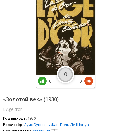
0
0
0
«Золотой век» (1930)
L'Âge d'or
Год выхода:
1930
Режиссёр:
Луис Бунюэль
Жан-Поль Ле Шануа
Производство:
Франция
🇫🇷