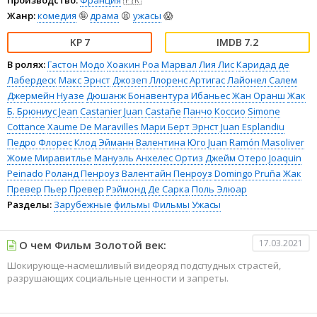
Жанр:
комедия
🤪
драма
😫
ужасы
😱
7
7.2
В ролях:
Гастон Модо
Хоакин Роа
Марвал
Лия Лис
Каридад де
Лабердеск
Макс Эрнст
Джозеп Ллоренс Артигас
Лайонел Салем
Джермейн Нуазе
Дюшанж
Бонавентура Ибаньес
Жан Оранш
Жак
Б. Брюниус
Jean Castanier
Juan Castañe
Панчо Коссио
Simone
Cottance
Xaume De Maravilles
Мари Берт Эрнст
Juan Esplandiu
Педро Флорес
Клод Эйманн
Валентина Юго
Juan Ramón Masoliver
Жоме Миравитлье
Мануэль Анхелес Ортиз
Джейм Отеро
Joaquin
Peinado
Роланд Пенроуз
Валентайн Пенроуз
Domingo Pruña
Жак
Превер
Пьер Превер
Рэймонд Де Сарка
Поль Элюар
Разделы:
Зарубежные фильмы
Фильмы
Ужасы
17.03.2021
О чем Фильм Золотой век:
Шокирующе-насмешливый видеоряд подспудных страстей,
разрушающих социальные ценности и запреты.