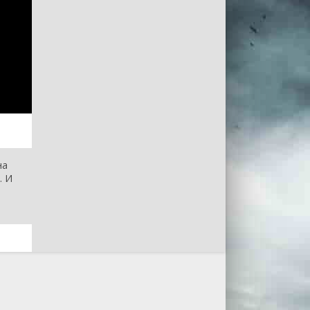
на
. И