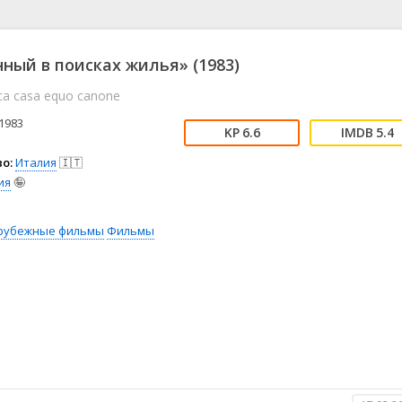
📖 История
🤪 Комедия
🎥 Короткометражка
🔪 Криминал
рама
🎼 Музыка
🧚‍♀️ Мультфильм
ный в поисках жилья» (1983)
л
👨‍💼 Новости
🎒 Приключения
rca casa equo canone
ьное тв
👨‍👩‍👧‍👦 Семейный
⚽ Спорт
у
🤯 Триллер
😱 Ужасы
1983
6.6
5.4
астика
🤠 Фильм-нуар
🧝‍♂️ Фэнтези
о:
Италия
🇮🇹
ония
ия
🤪
рубежные фильмы
Фильмы