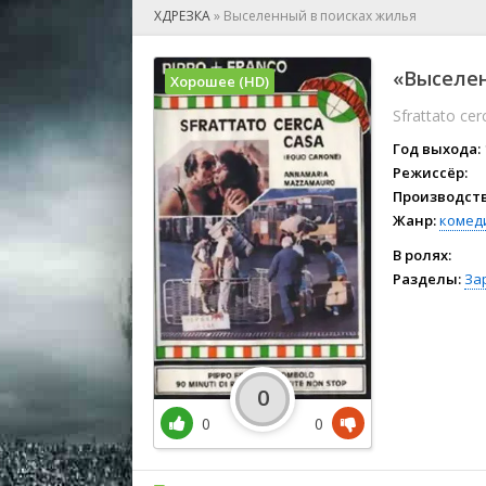
🎲 Игра
ХДРЕЗКА
»
Выселенный в поисках жилья
🎙 Концерт
👫 Мелод
«Выселен
Хорошее (HD)
🕺 Мюзик
Sfrattato ce
👨‍💻 Реал
🎤 Ток-шо
Год выхода:
🧙‍♀️ Фант
Режиссёр:
Производств
🏅 Церем
Жанр:
комед
В ролях:
Разделы:
За
0
0
0