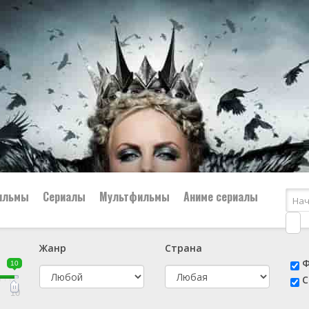
ильмы
Сериалы
Мультфильмы
Аниме сериалы
Жанр
Страна
е
📔 Биография
😎 Боевик
Ф
10
н
👨‍✈️ Военный
🕵️‍♂️ Детектив
С
й
📑 Документальный
😫 Драма
10