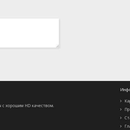
Инф
Ка
ы с хорошим HD качеством.
Пр
Ст
Гл