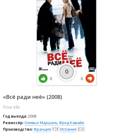
0
0
0
«Всё ради неё» (2008)
Pour elle
Год выхода:
2008
Режиссёр:
Оливье Маршаль
Фред Кавайе
Производство:
Франция
🇫🇷
Испания
🇪🇸