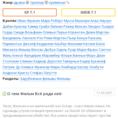
Жанр:
драма
😫
триллер
🤯
криминал
🔪
7.1
7.1
В ролях:
Иван Франек
Марк Роберт
Мусса Мааскри
Алаа Умузун
Дайан Крюгер
Хамму Грайа
Лилиан Ровер
Венсан Линдон
Тьерри
Годар
Смади Вольфман
Оливье Перье
Корентен Дюма
Мартин
Вандевиль
Лансело Рок
Реми Мартен
Пьер Бенуа
Паскаль
Парментье
Джозеф Бедделем
Альбер Жюномм
Натали Бекю
Микаела Фишер
Венсан Дюбуа
Одиль Руар
Мари-Франс Сантон
Жиль Кнюсе
Фредерик Марамбер
Флоре Ваннье-Моро
Диан
Столожан
Слиман Хаджар
Доротея Тавернье
Кадер Буканеф
Патрик Ду
Оливье Франкар
Мари Ломбард
Нассер Элабути
Андреас Кристу
Стефан Лагутте
Разделы:
Зарубежные фильмы
Фильмы
17.03.2021
О чем Фильм Всё ради неё:
Лиза, Жюльен и их маленький сын Оскар - счастливая семья. Но
однажды утром полиция приезжает за Лизой. Её обвиняют в
преднамеренном убийстве. Все улики свидетельствуют против