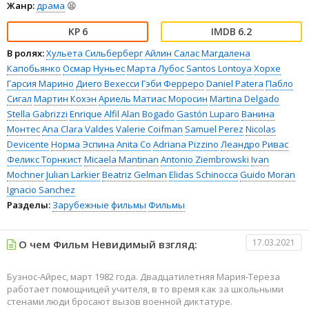
Жанр:
драма
😫
6
6.2
В ролях:
Хульета Сильберберг
Айлин Салас
Магдалена
Капобьянко
Осмар Нуньес
Марта Лубос
Santos Lontoya
Хорхе
Гарсия Марино
Диего Вехесси
Гэби Ферреро
Daniel Patera
Пабло
Сигал
Мартин Кохэн
Ариель Матиас Моросин
Martina Delgado
Stella Gabrizzi
Enrique Alfil
Alan Bogado
Gastón Luparo
Ванина
Монтес
Ana Clara Valdes
Valerie Coifman
Samuel Perez
Nicolas
Devicente
Норма Эспина
Anita Co
Adriana Pizzino
Леандро Ривас
Феликс Торнкист
Micaela Mantinan
Antonio Ziembrowski
Ivan
Mochner
Julian Larkier
Beatriz Gelman
Elidas Schinocca
Guido Moran
Ignacio Sanchez
Разделы:
Зарубежные фильмы
Фильмы
17.03.2021
О чем Фильм Невидимый взгляд:
Буэнос-Айрес, март 1982 года. Двадцатилетняя Мария-Тереза
работает помощницей учителя, в то время как за школьными
стенами люди бросают вызов военной диктатуре.