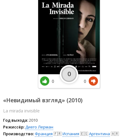
0
0
0
«Невидимый взгляд» (2010)
La mirada invisible
Год выхода:
2010
Режиссёр:
Диего Лерман
Производство:
Франция
🇫🇷
Испания
🇪🇸
Аргентина
🇦🇷