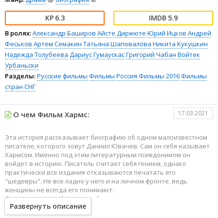
6.3
5.9
В ролях:
Александр Баширов
Айсте Диржюте
Юрий Ицков
Андрей
Феськов
Артем Семакин
Татьяна Шаповалова
Никита Кукушкин
Надежда Толубеева
Дариус Гумаускас
Григорий Чабан
Войтек
Урбаньски
Разделы:
Русские фильмы
Фильмы
Россия
Фильмы 2016
Фильмы
стран СНГ
17.03.2021
О чем Фильм Хармс:
Эта история рассказывает биографию об одном малоизвестном
писателе, которого зовут Даниил Ювачев. Сам он себя называет
Хармсом. Именно под этим литературным псевдонимом он
войдет в историю. Писатель считает себя гением, однако
практически все издания отказываются печатать его
"шедевры". Не все ладно у него и на личном фронте, ведь
женщины не всегда его понимают.
Он живет в атмосфере ветхой квартиры и редакции детских
Развернуть описание
журналов "Чиж" и "Еж". Его будни проходят на ленинградских
улицах и набережной. И везде он ведет борьбу прежде всего с