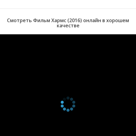
самим собой, ведь он никак не может справиться с давлением
общества.
Смотреть Фильм Хармс (2016) онлайн в хорошем
качестве