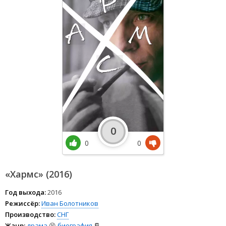
0
0
0
«Хармс» (2016)
Год выхода:
2016
Режиссёр:
Иван Болотников
Производство:
СНГ
Жанр:
драма
😫
биография
📔