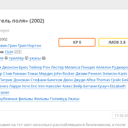
📖 История
🤪 Комедия
🎥 Короткометражка
🔪 Криминал
рама
🎼 Музыка
🧚‍♀️ Мультфильм
ель поля» (2002)
л
👨‍💼 Новости
🎒 Приключения
eeper
ьное тв
👨‍👩‍👧‍👦 Семейный
⚽ Спорт
у
🤯 Триллер
😱 Ужасы
2002
0
3.8
астика
🤠 Фильм-нуар
🧝‍♂️ Фэнтези
евин Грин
Трип Нортон
о:
США
🇺🇸
ония
ия
🤪
триллер
🤯
ужасы
😱
м Джонсон
Брюс Тейлор
Рон Лестер
Мелисса Понцио
Аллелон Руджеро
ор
Стив Рикман
Томас Мердис
John Rocker
Джэми Ренелл
Эллисон Калп
Патрик Донован
Стефани Бингхэм
Джон Джуди
Alfea Thomas
Грэйс Бе
енез
Ларри Уочс
Eric Von Haessler
Алекс Вейр
Бетани Крауч
Elizabeth
rasier
рубежные фильмы
Фильмы
Голливуд
Ужасы
17.03.2
равил на тот свет несколько расслаблявшихся бизнесменов, и после