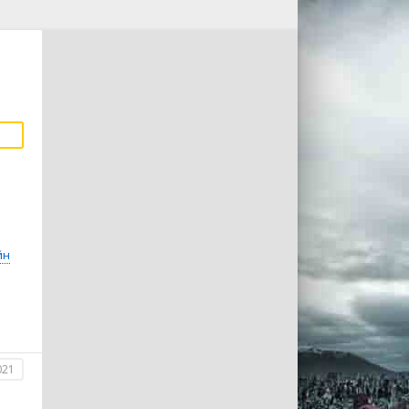
йн
021