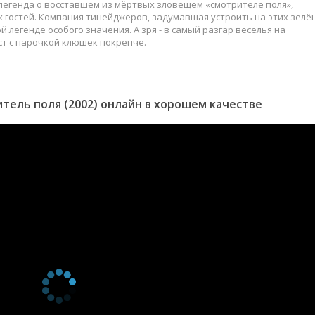
 легенда о восставшем из мёртвых зловещем «смотрителе поля»,
гостей. Компания тинейджеров, задумавшая устроить на этих зелё
 легенде особого значения. А зря - в самый разгар веселья на
т с парочкой клюшек покрепче.
ель поля (2002) онлайн в хорошем качестве