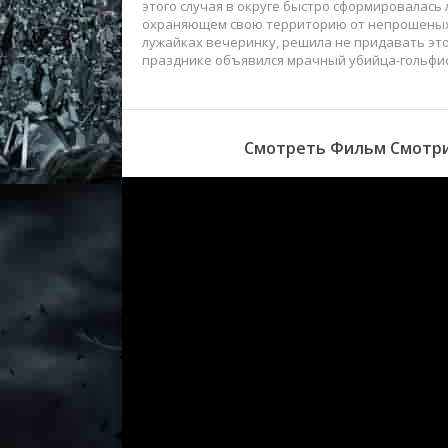
этого случая в округе быстро сформировалась
охраняющем свою территорию от непрошеных 
лужайках вечеринку, решила не придавать этой
празднике объявился мрачный убийца-гольфис
Смотреть Фильм Смотрит