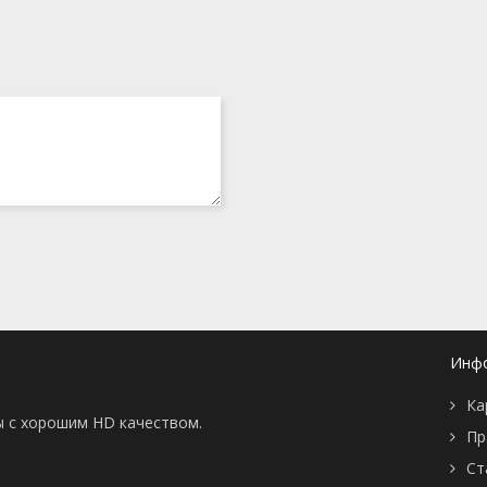
Инф
Ка
ы с хорошим HD качеством.
Пр
Ст