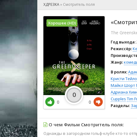
🎲 Игра
ХДРЕЗКА
»
Смотритель поля
🎙 Концерт
👫 Мелод
«Смотрит
Хорошее (HD)
🕺 Мюзик
The Greensk
👨‍💻 Реал
🎤 Ток-шо
Год выхода:
🧙‍♀️ Фант
Режиссёр:
К
Производств
🏅 Церем
Жанр:
комед
В ролях:
Ада
Кристи Тейл
Майкл Шорт
Адриана Хим
0
Cupples
Tim F
0
0
Разделы:
За
О чем Фильм Смотритель поля:
Однажды в загородном гольф-клубе кто-то отп