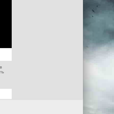
в
ить