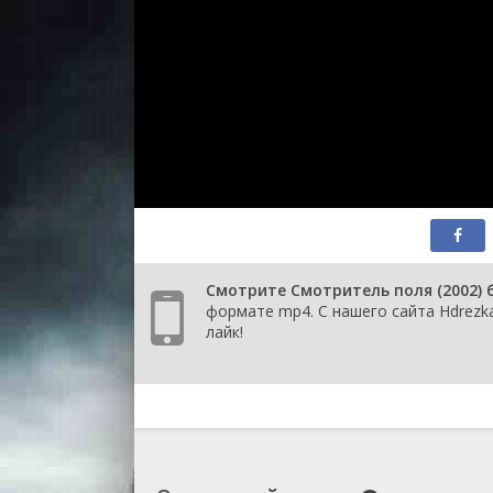
Смотрите Смотритель поля (2002) 
формате mp4. С нашего сайта Hdrezk
лайк!