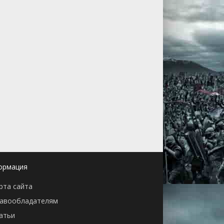
ормация
рта сайта
авообладателям
атьи