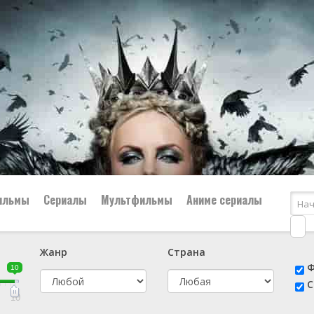
ильмы
Сериалы
Мультфильмы
Аниме сериалы
Жанр
Страна
е
📔 Биография
😎 Боевик
Ф
10
н
👨‍✈️ Военный
🕵️‍♂️ Детектив
С
й
📑 Документальный
😫 Драма
10