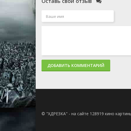
Оставь свой отзыв
ДОБАВИТЬ КОММЕНТАРИЙ
© "ХДРЕЗКА" - на сайте 128919 кино картин