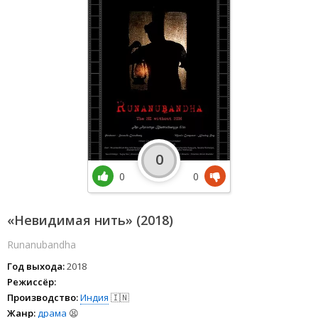
0
0
0
«Невидимая нить» (2018)
Runanubandha
Год выхода:
2018
Режиссёр:
Производство:
Индия
🇮🇳
Жанр:
драма
😫