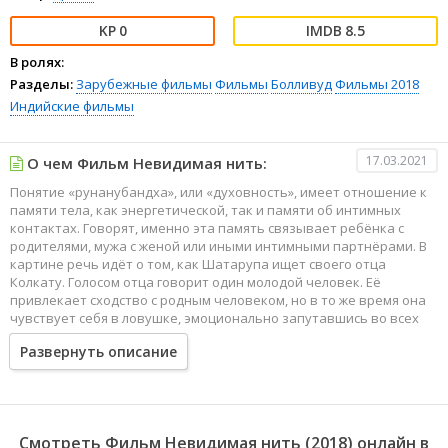
0
8.5
В ролях:
Разделы:
Зарубежные фильмы
Фильмы
Болливуд
Фильмы 2018
Индийские фильмы
17.03.2021
О чем Фильм Невидимая нить:
Понятие «рунанубандха», или «духовность», имеет отношение к
памяти тела, как энергетической, так и памяти об интимных
контактах. Говорят, именно эта память связывает ребёнка с
родителями, мужа с женой или иными интимными партнёрами. В
картине речь идёт о том, как Шатарупа ищет своего отца
Колкату. Голосом отца говорит один молодой человек. Её
привлекает сходство с родным человеком, но в то же время она
чувствует себя в ловушке, эмоционально запутавшись во всех
хитросплетениях.
Развернуть описание
Смотреть Фильм Невидимая нить (2018) онлайн в