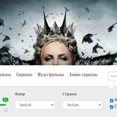
ильмы
Сериалы
Мультфильмы
Аниме сериалы
Жанр
Страна
е
📔 Биография
😎 Боевик
Ф
10
н
👨‍✈️ Военный
🕵️‍♂️ Детектив
С
й
📑 Документальный
😫 Драма
10