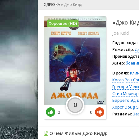
🎲 Игра
ХДРЕЗКА
»
Джо Кидд
🎙 Концерт
👫 Мелод
«Джо Кид
Хорошее (HD)
🕺 Мюзик
Joe Kidd
👨‍💻 Реал
🎤 Ток-шо
Год выхода:
🧙‍♀️ Фант
Режиссёр:
Д
Производств
🏅 Церем
Жанр:
боеви
В ролях:
Клин
Косло
Рон Со
Грегори Уэлк
Стив Мориар
Баррето
Эд 
0
Хорст
Doug G
0
0
Разделы:
За
О чем Фильм Джо Кидд: