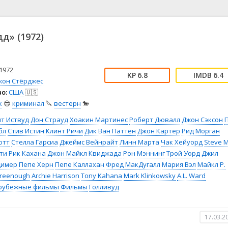
📖 История
🤪 Комедия
🎥 Короткометражка
🔪 Криминал
рама
🎼 Музыка
🧚‍♀️ Мультфильм
д» (1972)
л
👨‍💼 Новости
🎒 Приключения
ьное тв
👨‍👩‍👧‍👦 Семейный
⚽ Спорт
у
🤯 Триллер
😱 Ужасы
1972
6.8
6.4
астика
🤠 Фильм-нуар
🧝‍♂️ Фэнтези
жон Стёрджес
о:
США
🇺🇸
ония
к
😎
криминал
🔪
вестерн
🐎
т Иствуд
Дон Страуд
Хоакин Мартинес
Роберт Дювалл
Джон Сэксон
бл
Стив Истин
Клинт Ричи
Дик Ван Паттен
Джон Картер
Рид Морган
отт
Стелла Гарсиа
Джеймс Вейнрайт
Линн Марта
Чак Хейуорд
Steve M
ти
Рик Кахана
Джон Майкл Квиджада
Рон Мэннинг
Трой Уорд
Джил
Димер
Пепе Херн
Пепе Каллахан
Фред МакДугалл
Мария Вэл
Майкл Р.
reenough
Archie Harrison
Tony Kahana
Mark Klinkowsky
A.L. Ward
рубежные фильмы
Фильмы
Голливуд
17.03.2