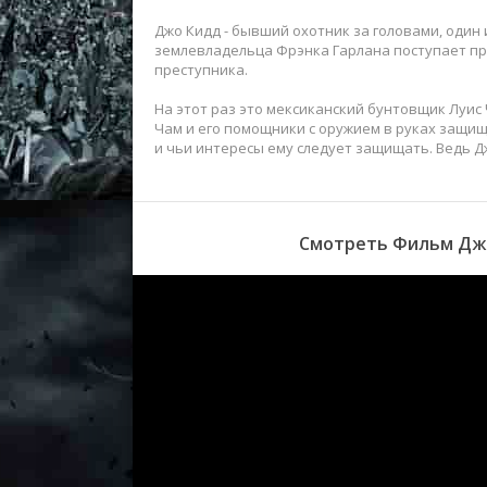
Джо Кидд - бывший охотник за головами, один 
землевладельца Фрэнка Гарлана поступает пр
преступника.
На этот раз это мексиканский бунтовщик Луис 
Чам и его помощники с оружием в руках защищ
и чьи интересы ему следует защищать. Ведь Дж
Смотреть Фильм Джо