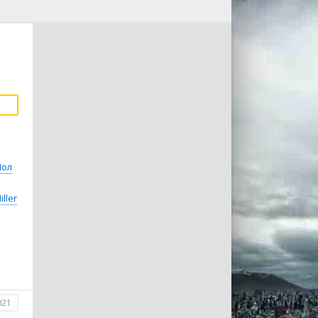
Пол
iller
021