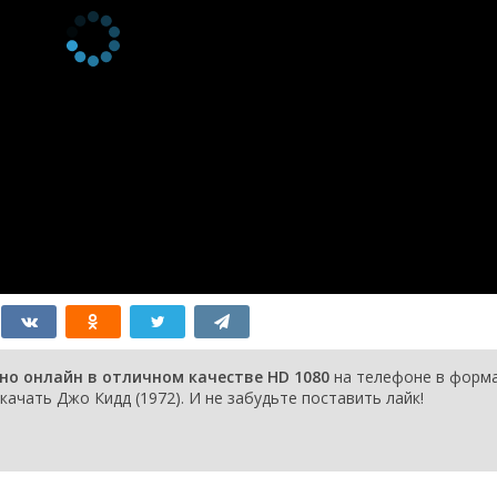
но онлайн в отличном качестве HD 1080
на телефоне в форм
качать Джо Кидд (1972). И не забудьте поставить лайк!