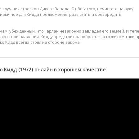
из лучших стрелков Дикого Запада. От богатого, нечистого на руку
ивычное для Кидда предложение: разыскать и обезвредить
Чам, убежденный, что Гарлан незаконно завладел его землей. И теп
ают свои владения. Кидду предстоит разобраться, кто же все-таки 
о Кидд всегда стоял на стороне закона.
 Кидд (1972) онлайн в хорошем качестве