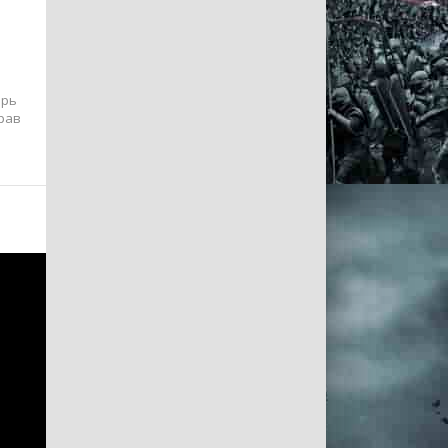
ерь
прав