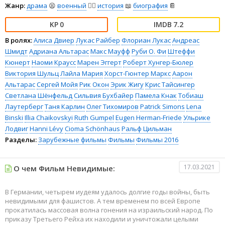
Жанр:
драма
😫
военный
👨‍✈️
история
📖
биография
📔
0
7.2
В ролях:
Алиса Двиер
Лукас Райбер
Флориан Лукас
Андреас
Шмидт
Адриана Альтарас
Макс Мауфф
Руби О. Фи
Штеффи
Кюнерт
Наоми Краусс
Марен Эггерт
Роберт Хунгер-Бюлер
Виктория Шульц
Лайла Мария
Хорст-Гюнтер Маркс
Аарон
Альтарас
Сергей Мойя
Рик Окон
Эрик Жигу
Крис Тайсингер
Светлана Шёнфельд
Сильвия Бухбайер
Памела Кнак
Тобиаш
Лаутерберг
Таня Карлин
Олег Тихомиров
Patrick Simons
Lena
Binski
Illia Chaikovskyi
Ruth Gumpel
Eugen Herman-Friede
Ульрике
Лодвиг
Hanni Lévy
Cioma Schönhaus
Ральф Цильман
Разделы:
Зарубежные фильмы
Фильмы
Фильмы 2016
17.03.2021
О чем Фильм Невидимые:
В Германии, четырем иудеям удалось долгие годы войны, быть
невидимыми для фашистов. А тем временем по всей Европе
прокатилась массовая волна гонения на израильский народ. По
приказу Третьего Рейха их находили и уничтожали целыми