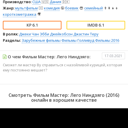
Производство:
США
🇺🇸
Дания
🇩🇰
Жанр:
мультфильм
🧚‍♀️
комедия
🤪
боевик
😎
семейный
👨‍👩‍👧‍👦
короткометражка
🎥
6.1
6.1
В ролях:
Джеки Чан
Эбби Джейкобсон
Джастин Теру
Разделы:
Зарубежные фильмы
Фильмы
Голливуд
Фильмы 2016
17.03.2021
О чем Фильм Мастер: Лего Ниндзяго:
Сможет ли мастер Ву справиться с назойливой курицей, которая
ему постоянно мешает?
Смотреть Фильм Мастер: Лего Ниндзяго (2016)
онлайн в хорошем качестве