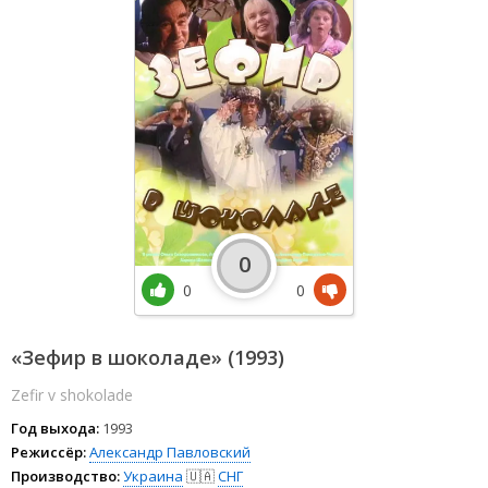
0
0
0
«Зефир в шоколаде» (1993)
Zefir v shokolade
Год выхода:
1993
Режиссёр:
Александр Павловский
Производство:
Украина
🇺🇦
СНГ