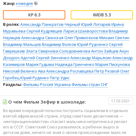
Жанр:
комедия
🤪
6.3
5.3
В ролях:
Александр Панкратов-Черный
Юрий Лопарев
Ирина
Муравьёва
Сергей Кудрявцев
Лариса Шахворостова
Владимир
Наумцев
Александра Свенская
Олег Примогенов
Михаил Светин
Владимир Мальцев
Владимир Волков
Юрий Рудченко
Сергей
Гавришкив
Злата Смирнова-Солодовникова
Антон Зайцев
Анун
Дохуроо Адотей
Сергей Зинченко
Александр Марьясин
Александр
Казимиров
Мария Гудыма
Надежда Гринченко
Мария Пискунова
Николай Величко
Ава
Александра Рославцева
Петр Резвой
Олег
Горобец
Юрий Руденко
Петр Удис
Разделы:
Фильмы
Россия
Украина
Фильмы стран СНГ
17.03.2021
О чем Фильм Зефир в шоколаде:
Во время очередной попытки построить социализм в отдельно
взятой африканской стране, отряд советских десантников —
«интернационалистов» спасает мальчика-негритенка и увозит
его в СССР. Советский Союз развалился, а ребенок вырос в
детском доме, ничего не зная о своем происхождении: мало ли