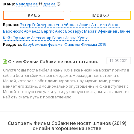
Жанр:
мелодрама
👫
драма
😫
6.6
6.7
В ролях:
Эстер Гейслерова
Уна Айрола
Иирис Анттила
Антон
Баронскис
Армандс Бергис
Амос Брозерус
Марат Эфендиев
Лайне
Кейт Эртмане
Александр Гарин
Илона Хухта
Разделы:
Зарубежные фильмы
Фильмы
Фильмы 2019
17.03.2021
О чем Фильм Собаки не носят штанов:
Спустя годы после гибели жены Юха всё никак не может прийти в
себя и боится сближаться с людьми. Неожиданная встреча с
Моной, которая любит доминировать над мужчинами, резко
меняет его жизнь. Эмоционально опустошенный Юха вступает с
Моной в тесную сексуальную и духовную связь, пытаясь вместе с
ней отыскать путь к просветлению.
Смотреть Фильм Собаки не носят штанов (2019)
онлайн в хорошем качестве