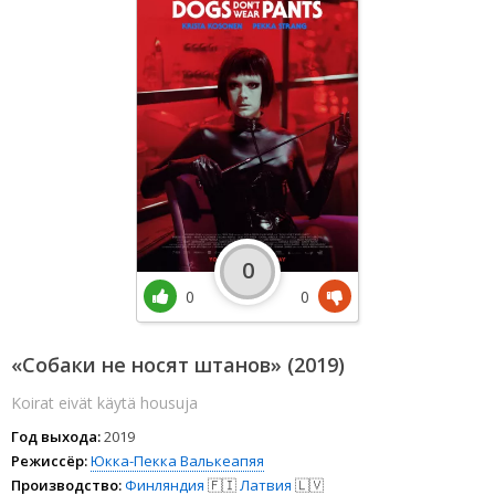
0
0
0
«Собаки не носят штанов» (2019)
Koirat eivät käytä housuja
Год выхода:
2019
Режиссёр:
Юкка-Пекка Валькеапяя
Производство:
Финляндия
🇫🇮
Латвия
🇱🇻