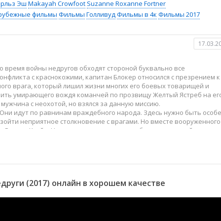
рльз Эш
Makayah Crowfoot
Suzanne Roxanne Fortner
рубежные фильмы
Фильмы
Голливуд
Фильмы в 4к
Фильмы 2017
17.03.2
о время войны недругов обходят стороной буквально все
конфликта с краснокожими, капитан Блокер относился с презрением к
ого врага, который лишил жизни многих его боевых товарищей и
вить умирающего вождя команчей по прозвищу Желтый Ястреб на ег
 мужчина с неохотой, но взялся за данную миссию.
 Они идут по равнинам враждебного народа. Здесь нужно быть особ
зойти неприятное столкновение с врагами. Но вместе вооруженного
 Розали Куэйд. На ее глазах краснокожие убили ее сыновей.
руги (2017) онлайн в хорошем качестве