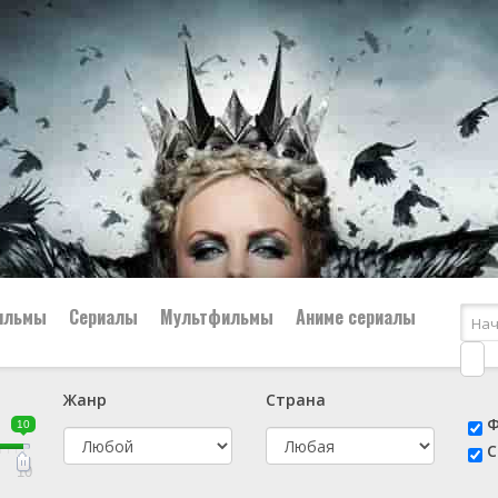
ильмы
Сериалы
Мультфильмы
Аниме сериалы
Жанр
Страна
е
📔 Биография
😎 Боевик
Ф
10
н
👨‍✈️ Военный
🕵️‍♂️ Детектив
С
й
📑 Документальный
😫 Драма
10