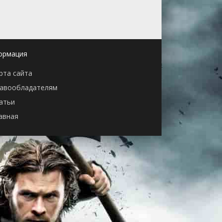
ормация
рта сайта
авообладателям
атьи
авная