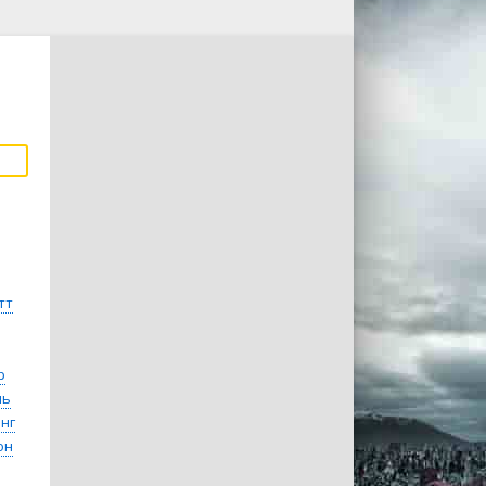
тт
р
ль
нг
он