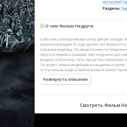
Horsechief
Ча
Разделы:
За
О чем Фильм Недруги:
События разворачиваются на Диком Западе. В
военнослужащие. В ходе долгих лет военного 
каждому индейцу. Он видел в нем потенциальн
простых мирных граждан. Ему поручено доста
родину, в Монтану. Путь предстоит нелегкий, и
Он ведет семью индейцев в кандалах и цепях.
осторожным, ведь в любой момент может прои
нападения, к мужчине престает вдова по имени
Развернуть описание
Смотреть Фильм Нед