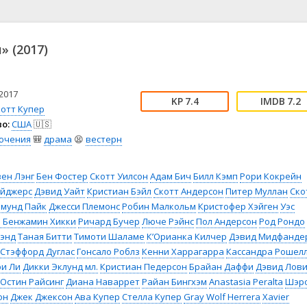
📖 История
🤪 Комедия
🎥 Короткометражка
🔪 Криминал
рама
🎼 Музыка
🧚‍♀️ Мультфильм
» (2017)
л
👨‍💼 Новости
🎒 Приключения
ьное тв
👨‍👩‍👧‍👦 Семейный
⚽ Спорт
у
🤯 Триллер
😱 Ужасы
2017
7.4
7.2
астика
🤠 Фильм-нуар
🧝‍♂️ Фэнтези
котт Купер
о:
США
🇺🇸
ония
ючения
🎒
драма
😫
вестерн
ен Лэнг
Бен Фостер
Скотт Уилсон
Адам Бич
Билл Кэмп
Рори Кокрейн
эйджерс
Дэвид Уайт
Кристиан Бэйл
Скотт Андерсон
Питер Муллан
Ско
амунд Пайк
Джесси Племонс
Робин Малкольм
Кристофер Хэйген
Уэс
 Бенжамин Хикки
Ричард Бучер
Люче Рэйнс
Пол Андерсон
Род Рондо
лэнд
Таная Битти
Тимоти Шаламе
К’Орианка Килчер
Дэвид Мидфанде
Стэффорд Дуглас
Гонсало Роблз
Кенни Харрагарра
Кассандра Рошел
ри Ли
Дикки Эклунд мл.
Кристиан Педерсон
Брайан Даффи
Дэвид Лови
Остин Райсинг
Диана Наваррет
Райан Бингхэм
Anastasia Peralta
Шэр
он
Джек Джексон
Ава Купер
Стелла Купер
Gray Wolf Herrera
Xavier