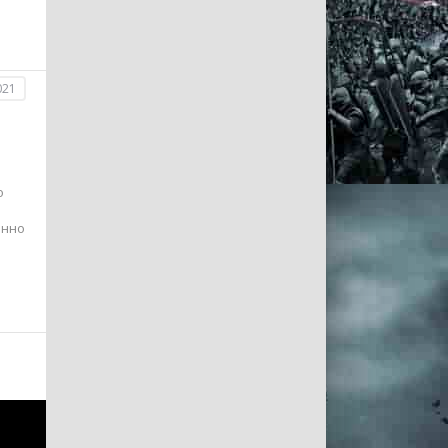
021
о
енно