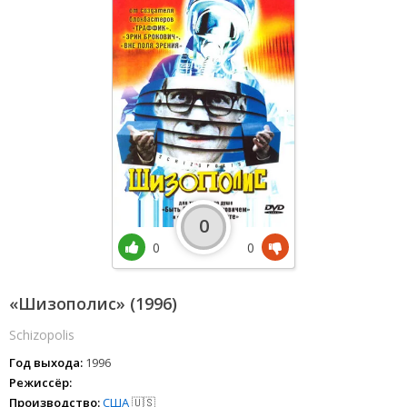
0
0
0
«Шизополис» (1996)
Schizopolis
Год выхода:
1996
Режиссёр:
Производство:
США
🇺🇸