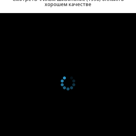
хорошем качестве
сумасбродном городе Шизополис, ставшим центром безумной
вселенной.