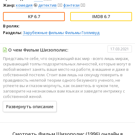
Жанр:
комедия
🤪
детектив
🕵️‍♂️
фэнтези
🧝‍♂️
6.7
6.7
В ролях:
Разделы:
Зарубежные фильмы
Фильмы
Голливуд
17.03.2021
О чем Фильм Шизополис:
Представьте себе, что окружающий вас мир - всего лишь мираж,
скрывающий толпы подозрительных личностей, которые могут в
любой момент занять ваше место на работе, в машине и даже в
собственной постели. Стоит вам лишь на секунду поверить в
правдивость нелепой теории одного безумного ученого, не
успеете вы и глазом моргнуть, как окажетесь в чужом теле,
заговорите на незнакомых вам языках и заведете интрижку с
собственной женой.
Развернуть описание
Вам предстоит стать звеном таинственного заговора
промышленных шпионов и истребителей насекомых,
познакомиться с Привлекательной Женщиной Номер Два и во
всей полноте осознать пагубные последствия вредных
привычек. Пережив за один день уйму невероятных событий, вы,
Смотреть Фильм Шизополис (1996) онлайн в
наконец, поймете, что живете не в тихом и уютном мире, а в