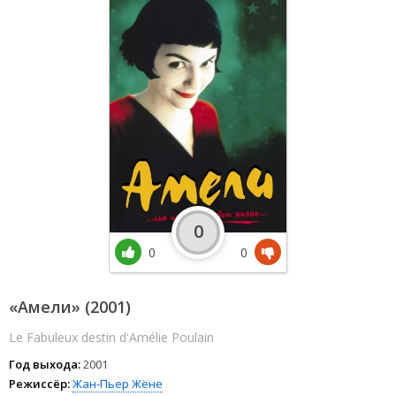
0
0
0
«Амели» (2001)
Le Fabuleux destin d'Amélie Poulain
Год выхода:
2001
Режиссёр:
Жан-Пьер Жёне