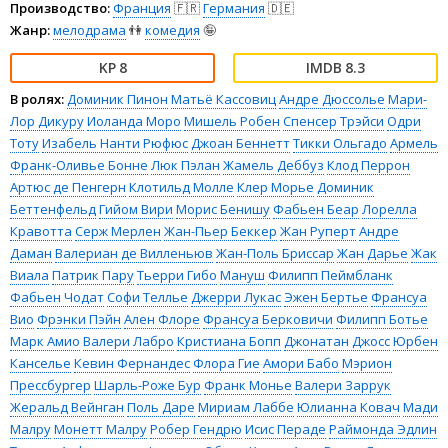
Производство:
Франция
🇫🇷
Германия
🇩🇪
Жанр:
мелодрама
👫
комедия
🤪
8
8.3
В ролях:
Доминик Пинон
Матьё Кассовиц
Андре Дюссолье
Мари-
Лор Дикуру
Иоланда Моро
Мишель Робен
Спенсер Трэйси
Одри
Тоту
Изабель Нанти
Рюфюс
Джоан Беннетт
Тикки Ольгадо
Армель
Франк-Оливье Бонне
Люк Пэлан
Жамель Деббуз
Клод Перрон
Артюс де Пенгерн
Клотильд Молле
Клер Морье
Доминик
Беттенфельд
Гийом Вири
Морис Бенишу
Фабьен Беар
Лорелла
Кравотта
Серж Мерлен
Жан-Пьер Беккер
Жан Руперт
Андре
Даман
Валериан де Вилленьюв
Жан-Поль Бриссар
Жан Дарье
Жак
Виала
Патрик Пару
Тьерри Гибо
Мануш
Филипп Пеймбланк
Фабьен Чодат
Софи Теллье
Джерри Лукас
Эжен Бертье
Франсуа
Вио
Фрэнки Пэйн
Ален Флоре
Франсуа Берковичи
Филипп Ботье
Марк Амио
Валери Лабро
Кристиана Бопп
Джонатан Джосс
Юрбен
Канселье
Кевин Фернандес
Флора Гие
Амори Бабо
Мэрион
Прессбургер
Шарль-Роже Бур
Франк Монье
Валери Заррук
Жеральд Вейнган
Поль Даре
Мириам Лаббе
Юлианна Ковач
Мади
Малру
Монетт Малру
Робер Гендрю
Исис Пераде
Раймонда Эдлин