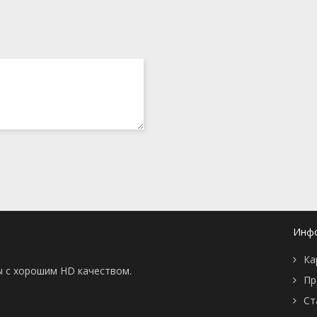
Инф
Ка
ы с хорошим HD качеством.
Пр
Ст