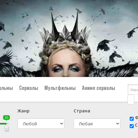
ильмы
Сериалы
Мультфильмы
Аниме сериалы
Жанр
Страна
е
📔 Биография
😎 Боевик
Ф
10
н
👨‍✈️ Военный
🕵️‍♂️ Детектив
С
й
📑 Документальный
😫 Драма
10