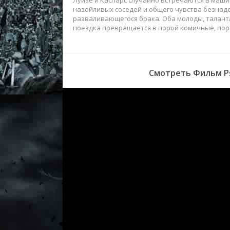
Луизе и Каспарс случайно встречаются в маши
назойливых соседей и общего чувства безнаде
разваливающегося брака. Оба молоды, талантл
поездка превращается в порой комичные, пор
Смотреть Фильм Ря