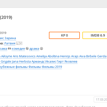
📖 История
🤪 Комедия
🎥 Короткометражка
🔪 Криминал
рама
🎼 Музыка
🧚‍♀️ Мультфильм
(2019)
л
👨‍💼 Новости
🎒 Приключения
ьное тв
👨‍👩‍👧‍👦 Семейный
⚽ Спорт
у
🤯 Триллер
😱 Ужасы
2019
0
6.9
астика
🤠 Фильм-нуар
🧝‍♂️ Фэнтези
лис Зарина
о:
Латвия
🇱🇻
ония
рама
👫
комедия
🤪
драма
😫
а Айзупе
Aris Matesovics
Amelija Aboltina
Henrijs Arajs
Aiva Birbele
Gerda
 Grigale
Jana Herbsta
Армандс Икалис
Гирт Яковлев
рубежные фильмы
Фильмы
Фильмы 2019
17.03.2