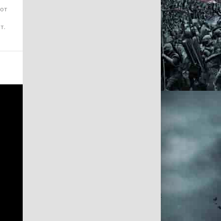
 от
т.