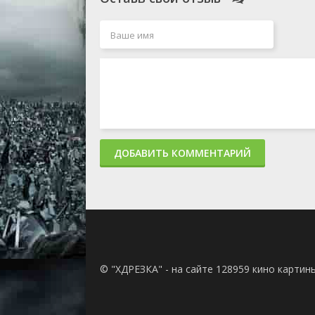
ДОБАВИТЬ КОММЕНТАРИЙ
© "ХДРЕЗКА" - на сайте 128959 кино картин