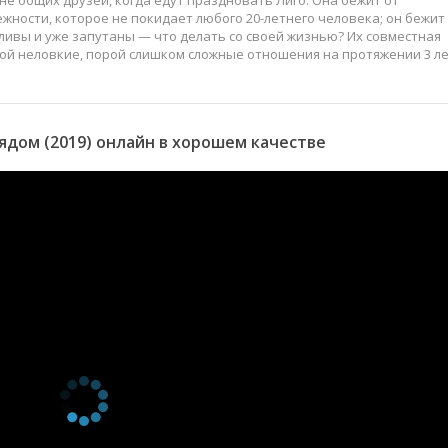
не общих друзей, когда едут праздновать Лиго. Она бежит от
жности, которое не покидает любого 20-летнего человека; он бежит
ивы и уже запутаны — что делать со своей жизнью? Их совместная
ой неловкие, порой слишком сложные отношения на протяжении 3 ле
дом (2019) онлайн в хорошем качестве