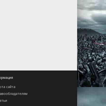
ормация
рта сайта
авообладателям
атьи